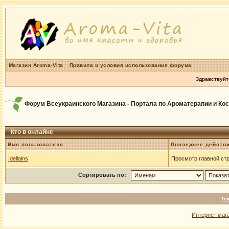
Магазин Aroma-Vita
Правила и условия использования форума
Здравствуйт
Форум Всеукраинского Магазина - Портала по Ароматерапии и Ко
Кто в онлайне
Имя пользователя
Последнее действ
Idellalns
Просмотр главной ст
Сортировать по:
Те
Интернет маг