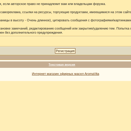
 если авторское право не принадлежит вам или владельцам форума.
 самореклама, ссылки на ресурсы, торгующие продуктами, имеющимися на этом сайте
ицы в высоту - Очень длинное), цитировать сообщения с фотографиями\картинками 
тановке замечаний, редактированию сообщений или закрытию/удалению тем. Попытка
ен без дополнительного предупреждения.
Текстовая версия
Интернет магазин эфирных масел AromaVita