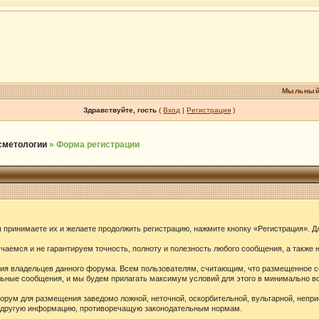
Мыльный
Здравствуйте, гость
(
Вход
|
Регистрация
)
осметологии
» Форма регистрации
принимаете их и желаете продолжить регистрацию, нажмите кнопку «Регистрация». Дл
аемся и не гарантируем точность, полноту и полезность любого сообщения, а также 
ения владельцев данного форума. Всем пользователям, считающим, что размещенное 
ельные сообщения, и мы будем прилагать максимум условий для этого в минимально в
орум для размещения заведомо ложной, неточной, оскорбительной, вульгарной, непр
ю другую информацию, противоречащую законодательным нормам.