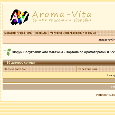
Магазин Aroma-Vita
Правила и условия использования форума
Здравствуйт
Форум Всеукраинского Магазина - Портала по Ароматерапии и Ко
10 авторов сегодня
Пользователь
Регистрация
Нет 
Те
Интернет маг