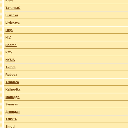
KISA
ТатьянаС
Lisichka
Livickaya
Olga
N.V.
Shoroh
KMV
NYSIA
Avrora
Raduga
Амилаза
Kalino4ka
Монарда
Sanasan
Джордан
АЛИСА
Shruti