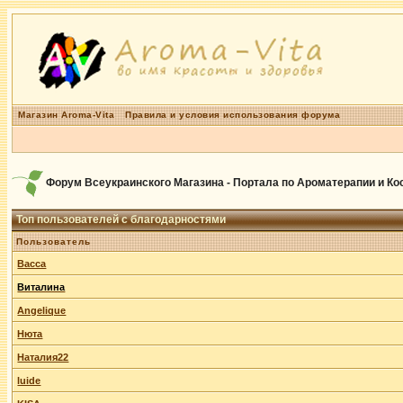
Магазин Aroma-Vita
Правила и условия использования форума
Форум Всеукраинского Магазина - Портала по Ароматерапии и К
Топ пользователей с благодарностями
Пользователь
Васса
Виталина
Angelique
Нюта
Наталия22
luide