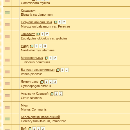
Commiphora myrrha
Кардамон
Elettaria cardamomum
Перуанский бальзам
1
2
Myroxylon balsamum var. Pereirae
Эвкалипт
1
2
Eucalyptus globulus var. globulus
Нард
1
2
3
Nardostachys jatamansi
Можжевельник
1
2
Juniperus communis
Ваниль плосколистная
1
2
Vanilla planifolia
Лемонграсс
1
2
3
Cymbopogon citratus
Апельсин Сладкий
1
2
Citrus sinensis
Мирт
Myrtus Communis
Бессмертник итальянский
Helichrysum italicum, Immortelle
Бей
1
2
3