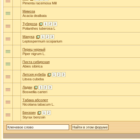
Pimenta racemosa Mill
Мимоза
Acacia dealbata
Тубероза
1
2
3
Polianthes tuberosa L
Манука
1
2
3
Leptospermum scoparium
Перец черный
Piper nigrum L.
Пихта сибирская
Abies sibirica
Литсея кубеба
1
2
3
Litsea cubeba
Ладан
1
2
3
Boswellia carteri
Табака абсолют
Nicotiana tabacum L.
Бензоин
1
2
Styrax benzoin