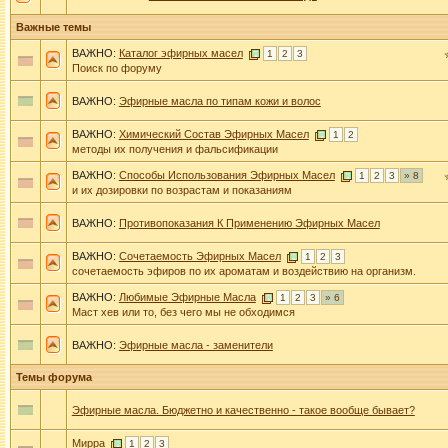
Важные темы
ВАЖНО:
Каталог эфирных масел
1
2
3
Поиск по форуму
ВАЖНО:
Эфирные масла по типам кожи и волос
ВАЖНО:
Химический Состав Эфирных Масел
1
2
методы их получения и фальсификации
ВАЖНО:
Способы Использования Эфирных Масел
1
2
3
» 8
и их дозировки по возрастам и показаниям
ВАЖНО:
Противопоказания К Применению Эфирных Масел
ВАЖНО:
Сочетаемость Эфирных Масел
1
2
3
сочетаемость эфиров по их ароматам и воздействию на организм.
ВАЖНО:
Любимые Эфирные Масла
1
2
3
» 6
Маст хев или то, без чего мы не обходимся
ВАЖНО:
Эфирные масла - заменители
Темы форума
Эфирные масла. Бюджетно и качественно - такое вообще бывает?
Мирра
1
2
3