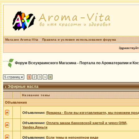
Магазин Aroma-Vita
Правила и условия использования форума
Здравствуйт
Форум Всеукраинского Магазина - Портала по Ароматерапии и Ко
5 страниц
1
2
3
>
»
Эфирные масла
Название темы
Объявления
Объявление:
Ярмарка - Если вы изготавливаете, мы поможем прод
Объявление:
Оплата заказа банковской картой и через QIWI,
Yandex.Деньги
Объявление:
Если темы в непонятном виде