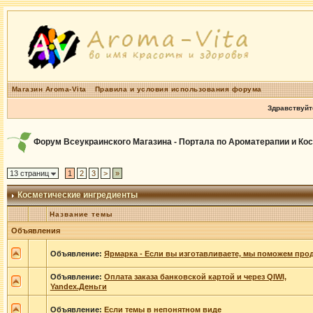
Магазин Aroma-Vita
Правила и условия использования форума
Здравствуйт
Форум Всеукраинского Магазина - Портала по Ароматерапии и Ко
13 страниц
1
2
3
>
»
Косметические ингредиенты
Название темы
Объявления
Объявление:
Ярмарка - Если вы изготавливаете, мы поможем прод
Объявление:
Оплата заказа банковской картой и через QIWI,
Yandex.Деньги
Объявление:
Если темы в непонятном виде