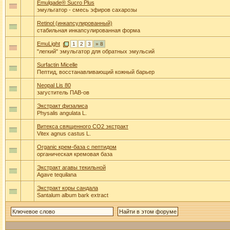
Emulgade® Sucro Plus
эмульгатор - смесь эфиров сахарозы
Retinol (инкапсулированный)
стабильная инкапсулированная форма
EmuLight
1
2
3
» 8
"легкий" эмульгатор для обратных эмульсий
Surfactin Micelle
Пептид, восстанавливающий кожный барьер
Neopal Lis 80
загуститель ПАВ-ов
Экстракт физалиса
Physalis angulata L.
Витекса священного СО2 экстракт
Vitex agnus castus L.
Organic крем-база с пептидом
органическая кремовая база
Экстракт агавы текильной
Agave tequilana
Экстракт коры сандала
Santalum album bark extract