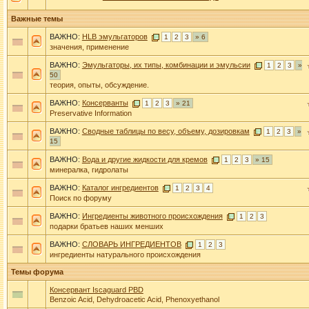
Важные темы
ВАЖНО:
HLB эмульгаторов
1
2
3
» 6
значения, применение
ВАЖНО:
Эмульгаторы, их типы, комбинации и эмульсии
1
2
3
»
50
теория, опыты, обсуждение.
ВАЖНО:
Консерванты
1
2
3
» 21
Preservative Information
ВАЖНО:
Сводные таблицы по весу, объему, дозировкам
1
2
3
»
15
ВАЖНО:
Вода и другие жидкости для кремов
1
2
3
» 15
минералка, гидролаты
ВАЖНО:
Каталог ингредиентов
1
2
3
4
Поиск по форуму
ВАЖНО:
Ингредиенты животного происхождения
1
2
3
подарки братьев наших менших
ВАЖНО:
СЛОВАРЬ ИНГРЕДИЕНТОВ
1
2
3
ингредиенты натурального происхождения
Темы форума
Консервант Iscaguard PBD
Benzoic Acid, Dehydroacetic Acid, Phenoxyethanol