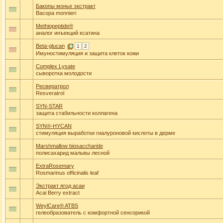
Бакопы монье экстракт
Bacopa monnieri
Methiopeptide®
аналог инъекций ксатина
Beta-glucan
1
2
Имуностимуляция и защита клеток кожи
Complex Lysate
сыворотка молодости
Ресвератрол
Resveratrol
SYN-STAR
защита стабильности коллагена
SYN®-HYCAN
стимуляция выработки гиалуроновой кислоты в дерме
Marshmallow biosaccharide
полисахарид мальвы лесной
ExtraRosemary
Rosmarinus officinalis leaf
Экстракт ягод асаи
Acai Berry extract
WeylCare® ATBS
гелеобразователь с комфортной сенсорикой