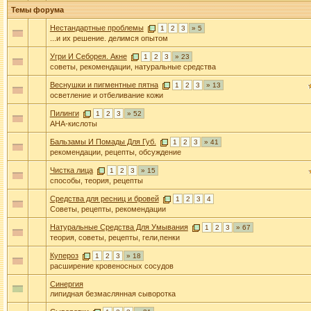
Темы форума
Нестандартные проблемы
1
2
3
» 5
...и их решение. делимся опытом
Угри И Себорея. Акне
1
2
3
» 23
советы, рекомендации, натуральные средства
Веснушки и пигментные пятна
1
2
3
» 13
осветление и отбеливание кожи
Пилинги
1
2
3
» 52
АНА-кислоты
Бальзамы И Помады Для Губ.
1
2
3
» 41
рекомендации, рецепты, обсуждение
Чистка лица
1
2
3
» 15
способы, теория, рецепты
Средства для ресниц и бровей
1
2
3
4
Советы, рецепты, рекомендации
Натуральные Средства Для Умывания
1
2
3
» 67
теория, советы, рецепты, гели,пенки
Купероз
1
2
3
» 18
расширение кровеносных сосудов
Синергия
липидная безмаслянная сыворотка