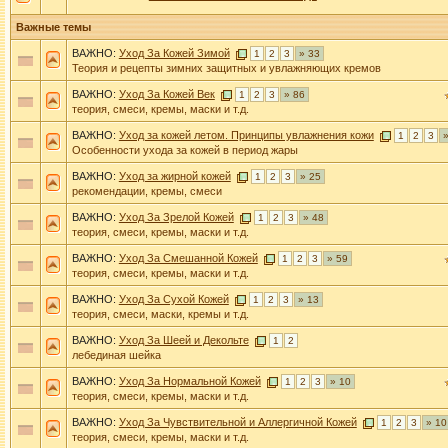
Важные темы
ВАЖНО:
Уход За Кожей Зимой
1
2
3
» 33
Теория и рецепты зимних защитных и увлажняющих кремов
ВАЖНО:
Уход За Кожей Век
1
2
3
» 86
теория, смеси, кремы, маски и т.д.
ВАЖНО:
Уход за кожей летом. Принципы увлажнения кожи
1
2
3
»
Особенности ухода за кожей в период жары
ВАЖНО:
Уход за жирной кожей
1
2
3
» 25
рекомендации, кремы, смеси
ВАЖНО:
Уход За Зрелой Кожей
1
2
3
» 48
теория, смеси, кремы, маски и т.д.
ВАЖНО:
Уход За Смешанной Кожей
1
2
3
» 59
теория, смеси, кремы, маски и т.д.
ВАЖНО:
Уход За Сухой Кожей
1
2
3
» 13
теория, смеси, маски, кремы и т.д.
ВАЖНО:
Уход За Шеей и Декольте
1
2
лебединая шейка
ВАЖНО:
Уход За Нормальной Кожей
1
2
3
» 10
теория, смеси, кремы, маски и т.д.
ВАЖНО:
Уход За Чувствительной и Аллергичной Кожей
1
2
3
» 10
теория, смеси, кремы, маски и т.д.