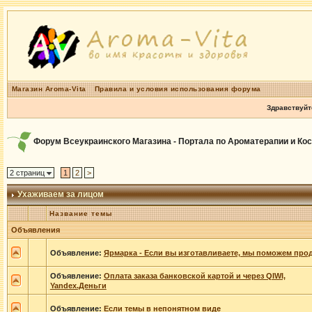
Магазин Aroma-Vita
Правила и условия использования форума
Здравствуйт
Форум Всеукраинского Магазина - Портала по Ароматерапии и Ко
2 страниц
1
2
>
Ухаживаем за лицом
Название темы
Объявления
Объявление:
Ярмарка - Если вы изготавливаете, мы поможем прод
Объявление:
Оплата заказа банковской картой и через QIWI,
Yandex.Деньги
Объявление:
Если темы в непонятном виде