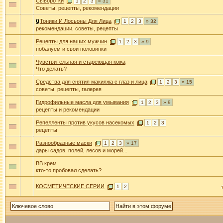
Сыворотки
1
2
3
» 31
Советы, рецепты, рекомендации
Тоники И Лосьоны Для Лица
1
2
3
» 32
рекомендации, советы, рецепты
Рецепты для наших мужчин
1
2
3
» 9
побалуем и свои половинки
Чувствительная и стареющая кожа
Что делать?
Средства для снятия макияжа с глаз и лица
1
2
3
» 15
советы, рецепты, галерея
Гидрофильные масла для умывания
1
2
3
» 9
рецепты и рекомендации
Репелленты против укусов насекомых
1
2
3
рецепты
Разнообразные маски
1
2
3
» 17
дары садов, полей, лесов и морей...
BB крем
кто-то пробовал сделать?
КОСМЕТИЧЕСКИЕ СЕРИИ
1
2