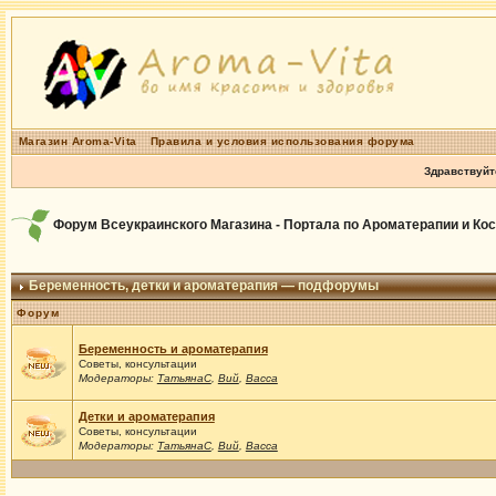
Магазин Aroma-Vita
Правила и условия использования форума
Здравствуйт
Форум Всеукраинского Магазина - Портала по Ароматерапии и Ко
Беременность, детки и ароматерапия — подфорумы
Форум
Беременность и ароматерапия
Советы, консультации
Модераторы:
ТатьянаС
,
Вий
,
Васса
Детки и ароматерапия
Советы, консультации
Модераторы:
ТатьянаС
,
Вий
,
Васса