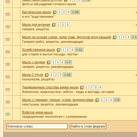
фото и обсуждение готового мыла
Кастильское мыло
1
2
3
» 34
и его "родственники"
Мыло для мужчин
1
2
3
галерея, рецепты
Мыло на основе соков, пюре трав, фруктов-ягод-овощей
1
2
3
» 1
Галерея работ, рецепты, рекомендации
Хозяйственное мыло
1
2
3
» 11
для стирки и мытья посуды, чистки
Мыло с медом
1
2
3
» 7
галерея, рецепты, рекомендации
Мыло С Нуля
1
2
3
» 41
технология, рецепты
Традиционные способы варки мыла
1
2
3
4
Алеппское, марсельское, зейтун - виды и методы, история
Мыло с глинами, грязью, углем, водорослями
1
2
3
» 9
хвастушки, рецепты, рекомендации
Взбитое крем-мыло
традиционная технология с суперкремом