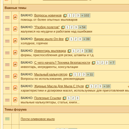
Важные темы
ВАЖНО:
Вопросы новичков
1
2
3
» 102
помощь от более опытных мыловаров
ВАЖНО:
"Разбор полетов"
1
2
3
» 54
жалуемся на неудачи и работаем над ошибками
ВАЖНО:
Варим мыло On-line
1
2
3
» 39
холодное, горячее
ВАЖНО:
Инвентарь мыловара
1
2
3
» 34
формы, приспособления для резки, штампы и т.д.
ВАЖНО:
С чего начать? Техника безопасности
1
2
3
» 7
инвентарь, ингредиенты, консультации
ВАЖНО:
Мыльный калькулятор
1
2
3
» 11
Вопросы по использованию, рекомендации
ВАЖНО:
Жирные Масла Для Мыла С Нуля
1
2
3
» 10
характеристики и дозировки масел, используемых для приготовления м
ВАЖНО:
Полезные Ссылки
1
2
3
мыльные калькуляторы, статьи, книги...
Темы форума
Почти оливковое мыло