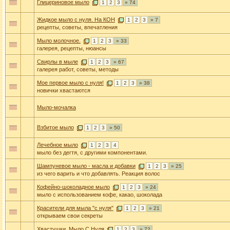
Глицериновое мыло
1
2
3
» 74
Жидкое мыло с нуля. На КОН
1
2
3
» 7
рецепты, советы, впечатления
Мыло молочное.
1
2
3
» 33
галерея, рецепты, нюансы
Свирлы в мыле
1
2
3
» 67
галерея работ, советы, методы
Мое первое мыло с нуля!
1
2
3
» 38
новички хвастаются
Мыло-мочалка
Взбитое мыло
1
2
3
» 50
Лечебное мыло
1
2
3
4
мыло без дегтя, с другими компонентами.
Шампуневое мыло - масла и добавки
1
2
3
» 25
из чего варить и что добавлять. Реакция волос
Кофейно-шоколадное мыло
1
2
3
» 24
мыло с использованием кофе, какао, шоколада
Красители для мыла "с нуля"
1
2
3
» 21
открываем свои секреты
Хвастушки. Мыло С Нуля
1
2
3
» 72