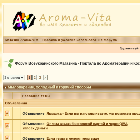
Магазин Aroma-Vita
Правила и условия использования форума
Здравствуйт
Форум Всеукраинского Магазина - Портала по Ароматерапии и Ко
3 страниц
1
2
3
>
Мыловарение, холодный и горячий способы
Название темы
Объявления
Объявление:
Ярмарка - Если вы изготавливаете, мы поможем прод
Объявление:
Оплата заказа банковской картой и через QIWI,
Yandex.Деньги
Объявление:
Если темы в непонятном виде