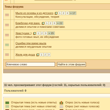
Темы форума
Мыло из основы и из детского
1
2
3
» 17
Консультации, обсуждение, теория
Бомбочки для ванн.
1
2
3
» 22
делимся опытом и помогаем советами.
Хвастушки :)
1
2
3
» 35
фото готовых мыл, их обсуждение
Ошибки при варке мыла
делимся неудачным опытом
Желе для душа
1
2
3
11
чел. просматривают этот форум (гостей: 11, скрытых пользователей: 0)
Пользователей:
0
Открытая тема (есть новые ответы)
Опрос (есть новые голоса)
Открытая тема (нет новых ответов)
Опрос (нет новых голосов)