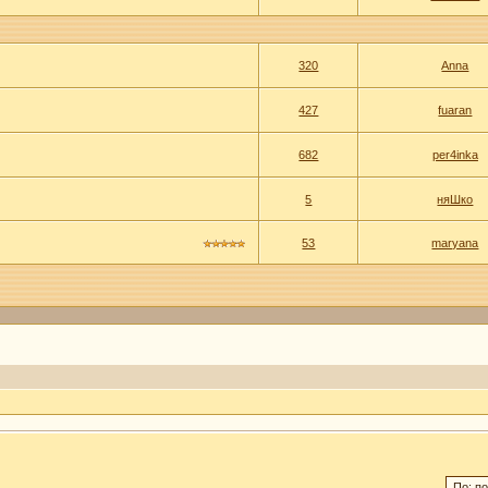
320
Anna
427
fuaran
682
per4inka
5
няШко
53
maryana