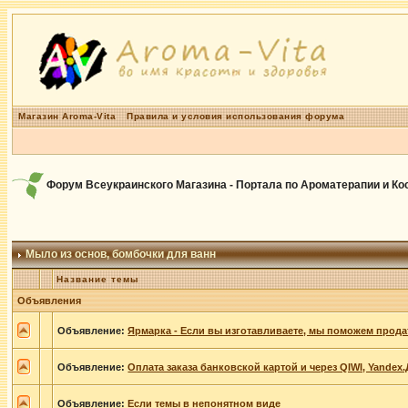
Магазин Aroma-Vita
Правила и условия использования форума
Форум Всеукраинского Магазина - Портала по Ароматерапии и К
Мыло из основ, бомбочки для ванн
Название темы
Объявления
Объявление:
Ярмарка - Если вы изготавливаете, мы поможем прода
Объявление:
Оплата заказа банковской картой и через QIWI, Yandex
Объявление:
Если темы в непонятном виде