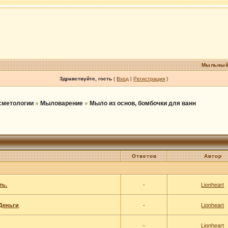
Мыльный
Здравствуйте, гость
(
Вход
|
Регистрация
)
осметологии
»
Мыловарение
»
Мыло из основ, бомбочки для ванн
Ответов
Автор
ть.
-
Lionheart
.Деньги
-
Lionheart
-
Lionheart