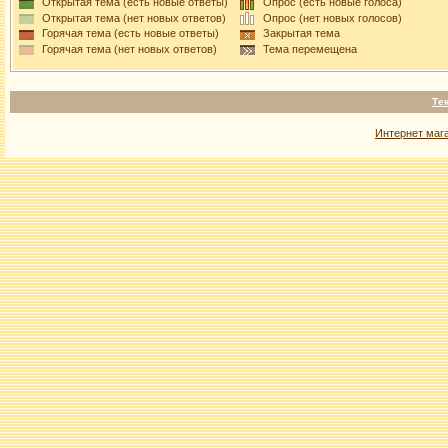
Открытая тема (есть новые ответы)
Опрос (есть новые голоса)
Открытая тема (нет новых ответов)
Опрос (нет новых голосов)
Горячая тема (есть новые ответы)
Закрытая тема
Горячая тема (нет новых ответов)
Тема перемещена
Те
Интернет маг