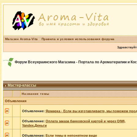
Магазин Aroma-Vita
Правила и условия использования форума
Здравствуйт
Форум Всеукраинского Магазина - Портала по Ароматерапии и Ко
Мастер-классы
Название темы
Объявления
Объявление:
Ярмарка - Если вы изготавливаете, мы поможем прод
Объявление:
Оплата заказа банковской картой и через QIWI,
Yandex.Деньги
Объявление:
Если темы в непонятном виде