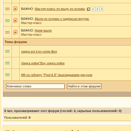
ВАЖНО:
Мастер-класс по мылу из основы
1
2
3
ВАЖНО:
Мыло из основы с надписью внутри.
Мастер-класс
ВАЖНО:
Крем-мыло
Мастер-класс
Темы форума
viagra est il en vente libre
Viagra online"Buy viagra online
МК по гейзеру "Pool & 8" /выкладываем рисунок
4
чел. просматривают этот форум (гостей: 4, скрытых пользователей: 0)
Пользователей:
0