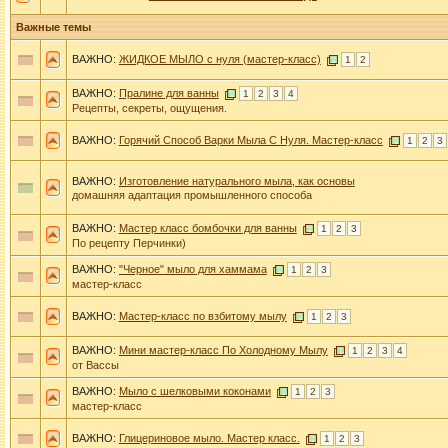
Важные темы
ВАЖНО:
ЖИДКОЕ МЫЛО с нуля (мастер-класс)
1
2
ВАЖНО:
Пралине для ванны
1
2
3
4
Рецепты, секреты, ощущения.
ВАЖНО:
Горячий Способ Варки Мыла С Нуля. Мастер-класс
1
2
3
ВАЖНО:
Изготовление натурального мыла, как основы
домашняя адаптация промышленного способа
ВАЖНО:
Мастер класс бомбочки для ванны
1
2
3
По рецепту Перчинки)
ВАЖНО:
"Черное" мыло для хаммама
1
2
3
мастер-класс
ВАЖНО:
Мастер-класс по взбитому мылу
1
2
3
ВАЖНО:
Мини мастер-класс По Холодному Мылу
1
2
3
4
от Вассы
ВАЖНО:
Мыло с шелковыми коконами
1
2
3
мастер-класс
ВАЖНО:
Глицериновое мыло. Мастер класс.
1
2
3