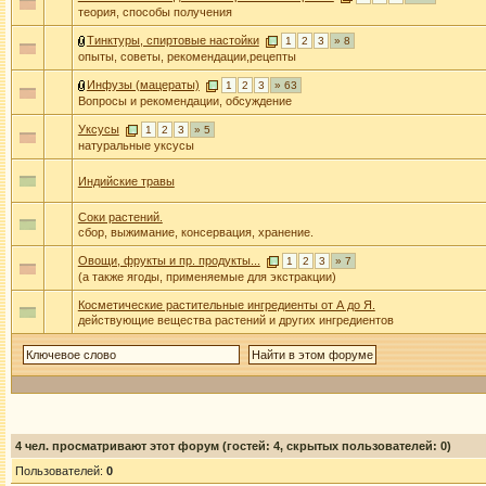
теория, способы получения
Тинктуры, спиртовые настойки
1
2
3
» 8
опыты, советы, рекомендации,рецепты
Инфузы (мацераты)
1
2
3
» 63
Вопросы и рекомендации, обсуждение
Уксусы
1
2
3
» 5
натуральные уксусы
Индийские травы
Соки растений.
сбор, выжимание, консервация, хранение.
Овощи, фрукты и пр. продукты...
1
2
3
» 7
(а также ягоды, применяемые для экстракции)
Косметические растительные ингредиенты от А до Я.
действующие вещества растений и других ингредиентов
4
чел. просматривают этот форум (гостей: 4, скрытых пользователей: 0)
Пользователей:
0