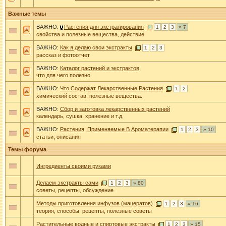
Важные темы
ВАЖНО:
Растения для экстрагирования
1
2
3
» 7
свойства и полезные вещества, действие
ВАЖНО:
Как я делаю свои экстракты
1
2
3
рассказ и фотоотчет
ВАЖНО:
Каталог растений и экстрактов
что для чего полезно
ВАЖНО:
Что Содержат Лекарственные Растения
1
2
химический состав, полезные вещества.
ВАЖНО:
Сбор и заготовка лекарственных растений
календарь, сушка, хранение и т.д.
ВАЖНО:
Растения, Применяемые В Ароматерапии
1
2
3
» 10
статьи, описания
Темы форума
Ингредиенты своими руками
Делаем экстракты сами
1
2
3
» 80
советы, рецепты, обсуждение
Методы приготовления инфузов (мацератов)
1
2
3
» 16
теория, способы, рецепты, полезные советы
Растительные водные и спиртовые экстракты
1
2
3
» 15