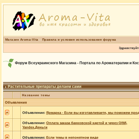
Магазин Aroma-Vita
Правила и условия использования форума
Здравствуйт
Форум Всеукраинского Магазина - Портала по Ароматерапии и Ко
Растительные препараты делаем сами
Название темы
Объявления
Объявление:
Ярмарка - Если вы изготавливаете, мы поможем прод
Объявление:
Оплата заказа банковской картой и через QIWI,
Yandex.Деньги
Объявление:
Если темы в непонятном виде