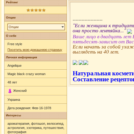
Рейтинг
Опции
--------------------
"Если женщина к тридцати
Опции
она просто лентяйка..."
Ваше лицо в двадцать лет 
О себе
пятьдесят-зависит от Вас'
Free style
Если начать за собой ухажи
Посетить мою домашнюю страницу
выглядеть на 40 лет.
Личная информация
Angelique
Натуральная космети
Magic black crazy woman
Составление рецепто
48
лет
Женский
Украина
Дата рождения:
Фев-16-1978
Интересы
ароматерапия, фотошоп, велосипед,
астрология, эзотерика, путешествия,
фотография