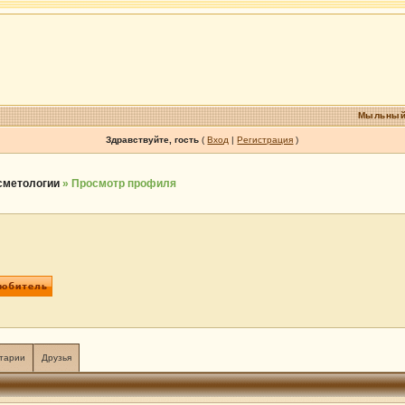
Мыльный
Здравствуйте, гость
(
Вход
|
Регистрация
)
осметологии
» Просмотр профиля
тарии
Друзья