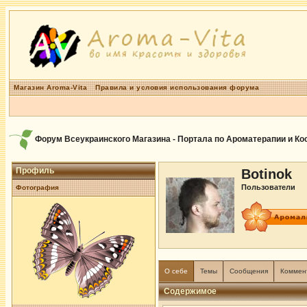
Магазин Aroma-Vita
Правила и условия использования форума
Форум Всеукраинского Магазина - Портала по Ароматерапии и К
Профиль
Botinok
Пользователи
Фотография
О себе
Темы
Сообщения
Коммен
Содержимое