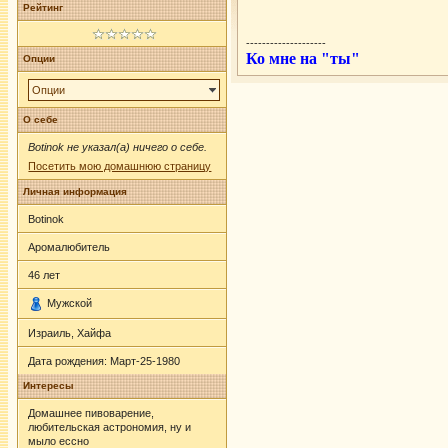
Рейтинг
--------------------
Ко мне на "ты"
Опции
Опции
О себе
Botinok не указал(а) ничего о себе.
Посетить мою домашнюю страницу
Личная информация
Botinok
Аромалюбитель
46
лет
Мужской
Израиль, Хайфа
Дата рождения:
Март-25-1980
Интересы
Домашнее пивоварение,
любительская астрономия, ну и
мыло ессно