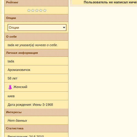
Пользователь не написал ничег
Рейтинг
Опции
Опции
О себе
tada не указал(а) ничего о себе.
Личная информация
tada
Аромановичок
58
лет
Женский
киев
Дата рождения:
Июнь-3-1968
Интересы
Нет данных
Статистика
Регистрация: 24.6.2010