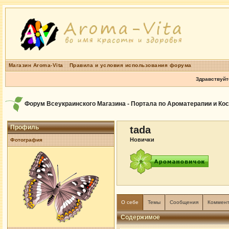
Магазин Aroma-Vita
Правила и условия использования форума
Здравствуйт
Форум Всеукраинского Магазина - Портала по Ароматерапии и Ко
Профиль
tada
Новички
Фотография
О себе
Темы
Сообщения
Коммен
Содержимое