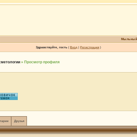
Мыльный
Здравствуйте, гость
(
Вход
|
Регистрация
)
осметологии
» Просмотр профиля
тарии
Друзья