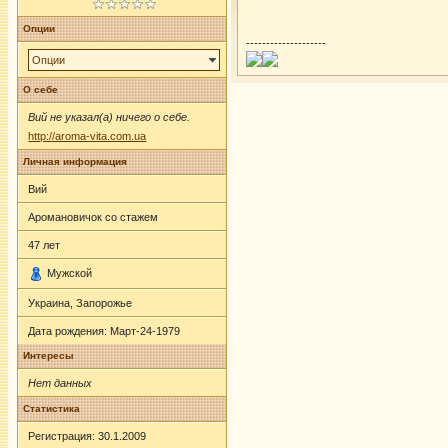
Опции
--------------------
Опции
О себе
Вий не указал(а) ничего о себе.
http://aroma-vita.com.ua
Личная информация
Вий
Аромановичок со стажем
47
лет
Мужской
Украина, Запорожье
Дата рождения:
Март-24-1979
Интересы
Нет данных
Статистика
Регистрация: 30.1.2009