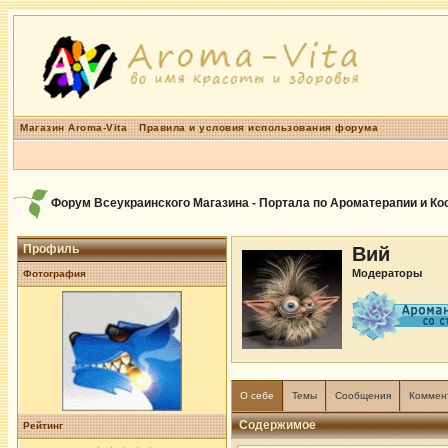
Магазин Aroma-Vita
Правила и условия использования форума
Форум Всеукраинского Магазина - Портала по Ароматерапии и К
Профиль
Вий
Модераторы
Фотография
О себе
Темы
Сообщения
Коммен
Содержимое
Рейтинг