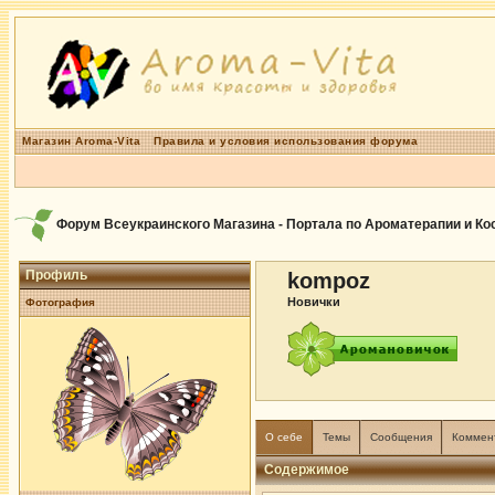
Магазин Aroma-Vita
Правила и условия использования форума
Форум Всеукраинского Магазина - Портала по Ароматерапии и К
Профиль
kompoz
Новички
Фотография
О себе
Темы
Сообщения
Коммен
Содержимое