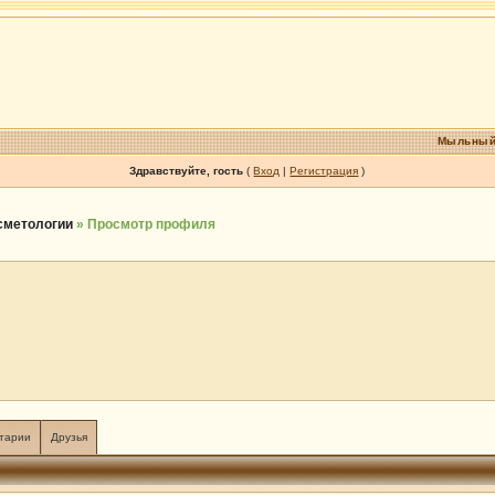
Мыльный
Здравствуйте, гость
(
Вход
|
Регистрация
)
осметологии
» Просмотр профиля
тарии
Друзья