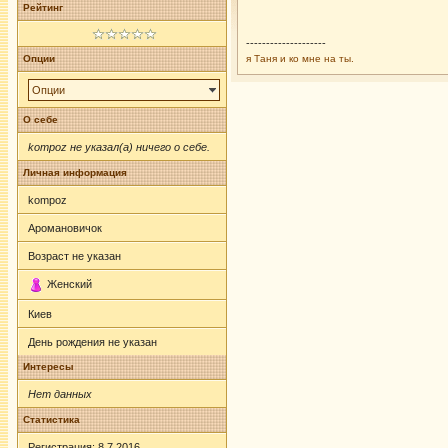
Рейтинг
--------------------
Опции
я Таня и ко мне на ты.
Опции
О себе
kompoz не указал(а) ничего о себе.
Личная информация
kompoz
Аромановичок
Возраст не указан
Женский
Киев
День рождения не указан
Интересы
Нет данных
Статистика
Регистрация: 8.7.2016