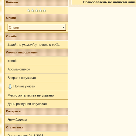
Пользователь не написал ничег
Рейтинг
Опции
Опции
О себе
irenok не указал(а) ничего о себе.
Личная информация
irenok
Аромановичок
Возраст не указан
Пол не указан
Место жительства не указано
День рождения не указан
Интересы
Нет данных
Статистика
Регистрация: 24.8.2016