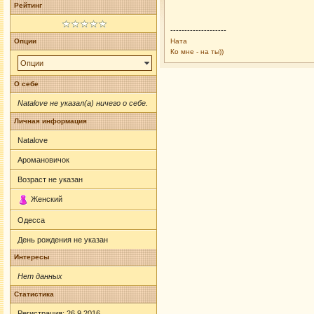
Рейтинг
--------------------
Опции
Ната
Ко мне - на ты))
Опции
О себе
Natalove не указал(а) ничего о себе.
Личная информация
Natalove
Аромановичок
Возраст не указан
Женский
Одесса
День рождения не указан
Интересы
Нет данных
Статистика
Регистрация: 26.9.2016