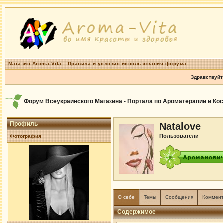
Магазин Aroma-Vita
Правила и условия использования форума
Здравствуйт
Форум Всеукраинского Магазина - Портала по Ароматерапии и Ко
Профиль
Natalove
Пользователи
Фотография
О себе
Темы
Сообщения
Коммен
Содержимое