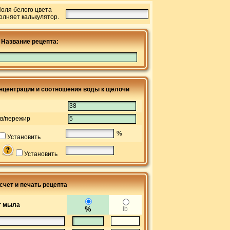
оля белого цвета
олняет калькулятор.
Название рецепта:
онцентрации и соотношения воды к щелочи
ов/пережир
%
Установить
ь
Установить
счет и печать рецепта
т мыла
%
lb