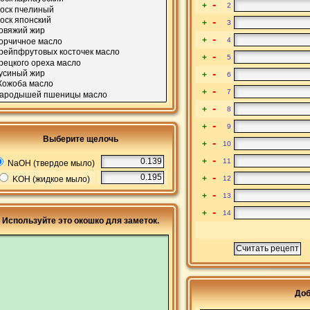
-
+
2
-
+
3
-
+
4
-
+
5
-
+
6
-
+
7
-
+
8
-
+
9
Выберите щелочь
-
+
10
-
+
11
NaOH (твердое мыло)
-
+
KOH (жидкое мыло)
12
-
+
13
-
+
14
Используйте это окошко для заметок.
Доб