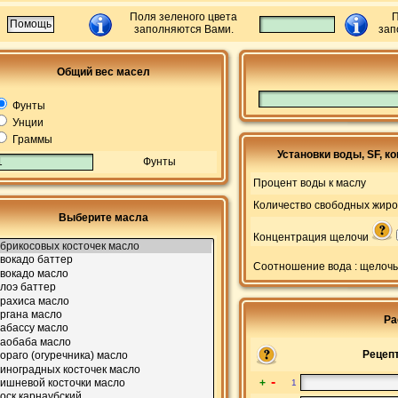
Поля зеленого цвета
П
заполняются Вами.
зап
Общий вес масел
Фунты
Унции
Граммы
Установки воды, SF, к
Фунты
Процент воды к маслу
Количество свободных жир
Выберите масла
Концентрация щелочи
Соотношение вода : щелоч
Ра
Рецеп
-
+
1