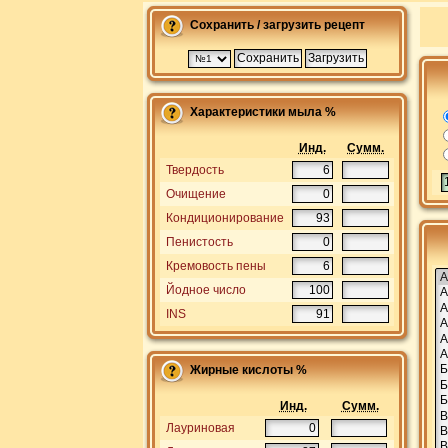
Сохранить / загрузить рецепт
Характеристики мыла %
Инд.
Сумм.
Твердость
Очищение
Кондиционирование
Пенистость
Кремовость пены
Йодное число
INS
Жирные кислоты %
Инд.
Сумм.
Лауриновая