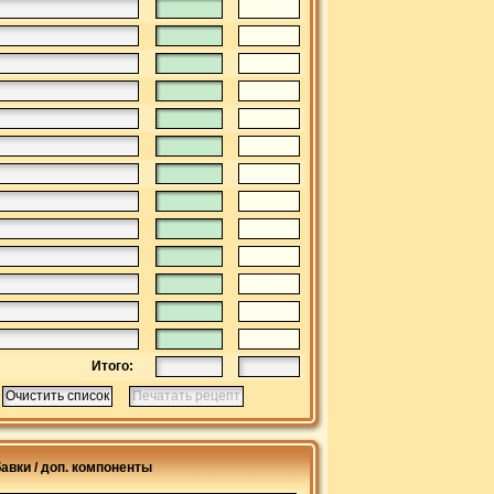
Итого:
авки / доп. компоненты