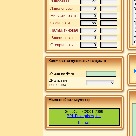
Линолевая
Линоленовая
Миристиновая
Олеиновая
Пальмитиновая
Рицинолевая
Стеариновая
Количество душистых веществ
Унций на Фунт
Душистые
вещества
Мыльный калькулятор
SoapCalc ©2001-2009
BRL Enterprises, Inc.
E-mail