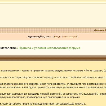
Мыльный
Здравствуйте, гость
(
Вход
|
Регистрация
)
осметологии
» Правила и условия использования форума
принимаете их и желаете продолжить регистрацию, нажмите кнопку «Регистрация». Дл
аемся и не гарантируем точность, полноту и полезность любого сообщения, а также 
ения владельцев данного форума. Всем пользователям, считающим, что размещенное 
ельные сообщения, и мы будем прилагать максимум условий для этого в минимально в
орум для размещения заведомо ложной, неточной, оскорбительной, вульгарной, непр
ю другую информацию, противоречащую законодательным нормам.
 если авторское право не принадлежит вам или владельцам форума.