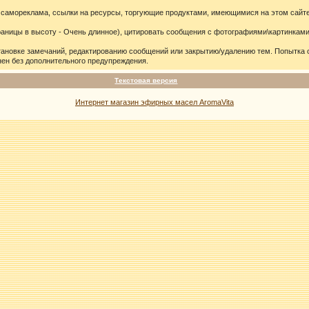
 самореклама, ссылки на ресурсы, торгующие продуктами, имеющимися на этом сайте
ицы в высоту - Очень длинное), цитировать сообщения с фотографиями\картинками 
тановке замечаний, редактированию сообщений или закрытию/удалению тем. Попытка
ен без дополнительного предупреждения.
Текстовая версия
Интернет магазин эфирных масел AromaVita