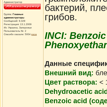
Администратор
бактерий, пл
грибов.
Группа:
Главные
администраторы
Сообщений: 9,329
Регистрация: 13.1.2009
Из: Украина, Запорожье
Пользователь №: 2
INCI: Benzoic
Спасибо сказали:
5004
раза
Phenoxyetha
Данные специфи
Внешний вид:
бле
Цвет раствора:
< 
Dehydroacetic aci
Benzoic acid (сод