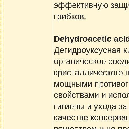
эффективную защит
грибков.
Dehydroacetic aci
Дегидроуксусная к
органическое соед
кристаллического 
мощными противог
свойствами и испо
гигиены и ухода за
качестве консерва
веществом и не пр