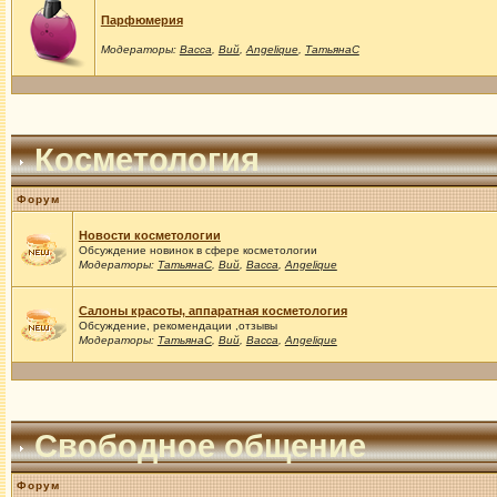
Парфюмерия
Модераторы:
Васса
,
Вий
,
Angelique
,
ТатьянаС
Косметология
Форум
Новости косметологии
Обсуждение новинок в сфере косметологии
Модераторы:
ТатьянаС
,
Вий
,
Васса
,
Angelique
Салоны красоты, аппаратная косметология
Обсуждение, рекомендации ,отзывы
Модераторы:
ТатьянаС
,
Вий
,
Васса
,
Angelique
Свободное общение
Форум