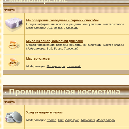
Форум
Мыловарение, холодный и горячий способы
Общая информация, вопросы, рецепты, консультации, мастер-классы
Модераторы:
Вий
,
Васса
,
ТатьянаС
Мыло из основ, бомбочки для ванн
Общая информация, вопросы, рецепты, консультации, мастер-классы
Модераторы:
Вий
,
Васса
,
ТатьянаС
Мастер-классы
Модераторы:
Модераторы
,
ТатьянаС
Промышленная косметика
Форум
Уход за лицом и телом
Модераторы:
Shoroh
,
Вий
,
Angelique
,
ТатьянаС
,
Модераторы