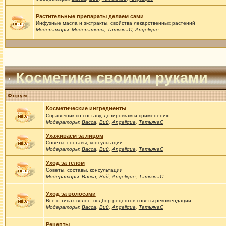
Растительные препараты делаем сами
Инфузные масла и экстракты, свойства лекарственных растений
Модераторы:
Модераторы
,
ТатьянаС
,
Angelique
Косметика своими руками
Форум
Косметические ингредиенты
Справочник по составу, дозировкам и применению
Модераторы:
Васса
,
Вий
,
Angelique
,
ТатьянаС
Ухаживаем за лицом
Советы, составы, консультации
Модераторы:
Васса
,
Вий
,
Angelique
,
ТатьянаС
Уход за телом
Советы, составы, консультации
Модераторы:
Васса
,
Вий
,
Angelique
,
ТатьянаС
Уход за волосами
Всё о типах волос, подбор рецептов,советы-рекомендации
Модераторы:
Васса
,
Вий
,
Angelique
,
ТатьянаС
Рецепты