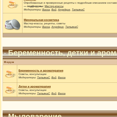
Опробованные и проверенные рецепты с подробным описанием составов
— подфорумы:
Мастер-классы
Модераторы:
Васса
,
Вий
,
Angelique
,
ТатьянаС
Минеральная косметика
Мастер-классы, рецепты, советы
Модераторы:
Васса
,
Angelique
,
ТатьянаС
Беременность, детки и аро
Форум
Беременность и ароматерапия
Советы, консультации
Модераторы:
ТатьянаС
,
Вий
,
Васса
Детки и ароматерапия
Советы, консультации
Модераторы:
ТатьянаС
,
Вий
,
Васса
Мыловарение