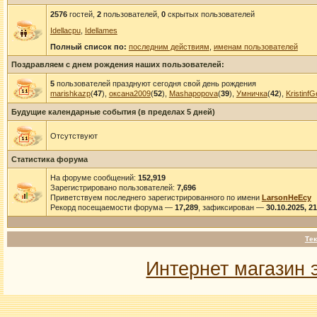
2576
гостей,
2
пользователей,
0
скрытых пользователей
Idellacpu
,
Idellames
Полный список по:
последним действиям
,
именам пользователей
Поздравляем с днем рождения наших пользователей:
5
пользователей празднуют сегодня свой день рождения
marishkazp
(
47
),
оксана2009
(
52
),
Mashapopova
(
39
),
Умничка
(
42
),
KristinfG
Будущие календарные события (в пределах 5 дней)
Отсутствуют
Статистика форума
На форуме сообщений:
152,919
Зарегистрировано пользователей:
7,696
Приветствуем последнего зарегистрированного по имени
LarsonHeEcy
Рекорд посещаемости форума —
17,289
, зафиксирован —
30.10.2025, 2
Тек
Интернет магазин 