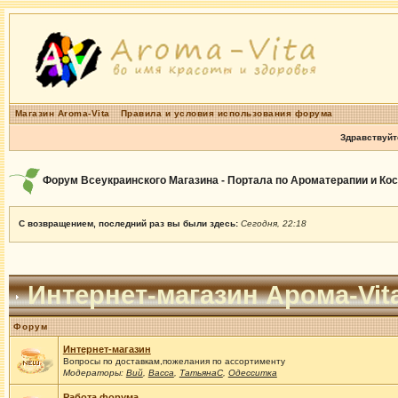
Магазин Aroma-Vita
Правила и условия использования форума
Здравствуйт
Форум Всеукраинского Магазина - Портала по Ароматерапии и Ко
С возвращением, последний раз вы были здесь:
Сегодня, 22:18
Интернет-магазин Арома-Vit
Форум
Интернет-магазин
Вопросы по доставкам,пожелания по ассортименту
Модераторы:
Вий
,
Васса
,
ТатьянаС
,
Одесситка
Работа форума