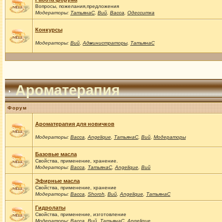
Вопросы, пожелания,предложения
Модераторы:
ТатьянаС
,
Вий
,
Васса
,
Одесситка
Конкурсы
Модераторы:
Вий
,
Администраторы
,
ТатьянаС
Ароматерапия
Форум
Ароматерапия для новичков
Модераторы:
Васса
,
Angelique
,
ТатьянаС
,
Вий
,
Модераторы
Базовые масла
Свойства, применение, хранение.
Модераторы:
Васса
,
ТатьянаС
,
Angelique
,
Вий
Эфирные масла
Свойства, применение, хранение
Модераторы:
Васса
,
Shoroh
,
Вий
,
Angelique
,
ТатьянаС
Гидролаты
Свойства, применение, изготовление
Модераторы:
Васса
,
Вий
,
ТатьянаС
,
Angelique