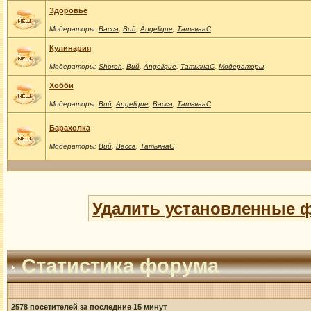
Здоровье
Модераторы:
Васса
,
Вий
,
Angelique
,
ТатьянаС
Кулинария
Модераторы:
Shoroh
,
Вий
,
Angelique
,
ТатьянаС
,
Модераторы
Хобби
Модераторы:
Вий
,
Angelique
,
Васса
,
ТатьянаС
Барахолка
Модераторы:
Вий
,
Васса
,
ТатьянаС
Удалить установленные 
Статистика форума
2578 посетителей за последние 15 минут