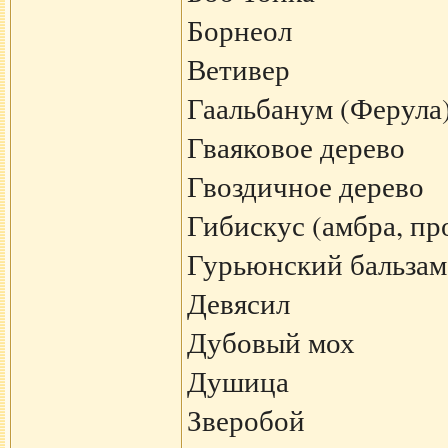
Борнеол
Ветивер
Гаальбанум (Ферула
Гваяковое дерево
Гвоздичное дерево
Гибискус (амбра, пр
Гурьюнский бальзам
Девясил
Дубовый мох
Душица
Зверобой