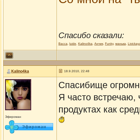
Спасибо сказали:
Васса
,
luide
,
Kalino4ka
,
Анчик
,
Funky
,
манька
,
Livickay
Kalino4ka
18.9.2010, 22:48
Спасибище огромн
Я часто встречаю, 
продуктах как сред
Эфироман