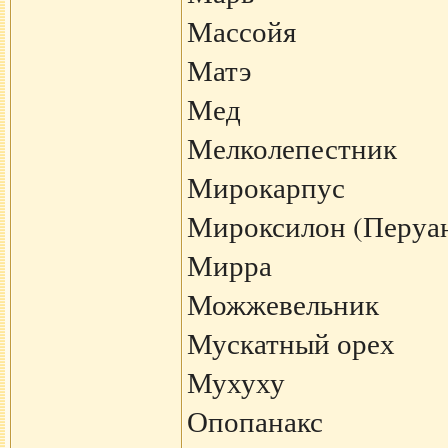
Массойя
Матэ
Мед
Мелколепестник
Мирокарпус
Мироксилон (Перуан
Мирра
Можжевельник
Мускатный орех
Мухуху
Опопанакс