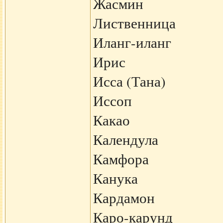
Жасмин
Лиственница
Иланг-иланг
Ирис
Исса (Тана)
Иссоп
Какао
Календула
Камфора
Канука
Кардамон
Каро-карунд