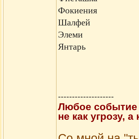
Фокиения
Шалфей
Элеми
Янтарь
--------------------
Любое событие 
не как угрозу, 
Со мной на "ты