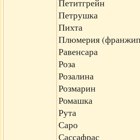
Петитгрейн
Петрушка
Пихта
Плюмерия (франжип
Равенсара
Роза
Розалина
Розмарин
Ромашка
Рута
Саро
Сассафрас