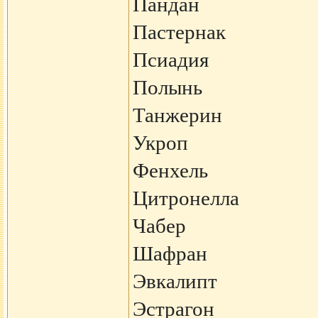
Пандан
Пастернак
Псиадия
Полынь
Танжерин
Укроп
Фенхель
Цитронелла
Чабер
Шафран
Эвкалипт
Эстрагон