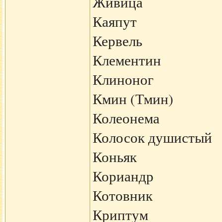
Живица
Каяпут
Кервель
Клементин
Клиноног
Кмин (Тмин)
Колеонема
Колосок душистый
Коньяк
Кориандр
Котовник
Криптум