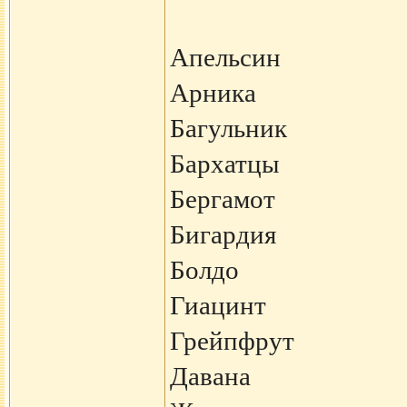
Апельсин
Арника
Багульник
Бархатцы
Бергамот
Бигардия
Болдо
Гиацинт
Грейпфрут
Давана