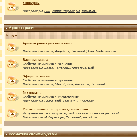
Конкурсы
Модераторы:
Вий
,
Администраторы
,
ТатьянаС
Ароматерапия
Форум
Ароматерапия для новичков
Модераторы:
Васса
,
Angelique
,
ТатьянаС
,
Вий
,
Модераторы
Базовые масла
Свойства, применение, хранение.
Модераторы:
Васса
,
ТатьянаС
,
Angelique
,
Вий
Эфирные масла
Свойства, применение, хранение
Модераторы:
Васса
,
Shoroh
,
Вий
,
Angelique
,
ТатьянаС
Гидролаты
Свойства, применение, изготовление
Модераторы:
Васса
,
Вий
,
ТатьянаС
,
Angelique
Растительные препараты делаем сами
Инфузные масла и экстракты, свойства лекарственных растений
Модераторы:
Модераторы
,
ТатьянаС
,
Angelique
Косметика своими руками