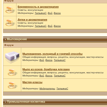
Форум
Беременность и ароматерапия
Советы, консультации
Модераторы:
ТатьянаС
,
Вий
,
Васса
Детки и ароматерапия
Советы, консультации
Модераторы:
ТатьянаС
,
Вий
,
Васса
Мыловарение
Форум
Мыловарение, холодный и горячий способы
Общая информация, вопросы, рецепты, консультации, мастер-классы
Модераторы:
Вий
,
Васса
,
ТатьянаС
Мыло из основ, бомбочки для ванн
Общая информация, вопросы, рецепты, консультации, мастер-классы
Модераторы:
Вий
,
Васса
,
ТатьянаС
Мастер-классы
Модераторы:
Модераторы
,
ТатьянаС
Промышленная косметика