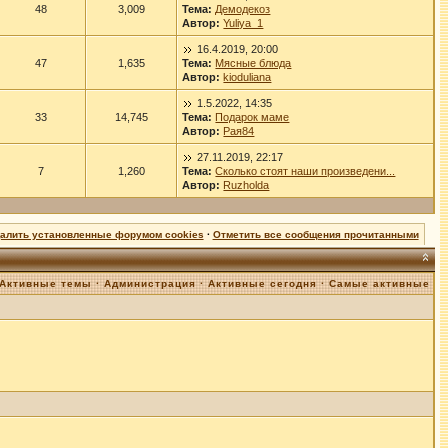
48
3,009
Тема:
Демодекоз
Автор:
Yuliya_1
16.4.2019, 20:00
47
1,635
Тема:
Мясные блюда
Автор:
kioduliana
1.5.2022, 14:35
33
14,745
Тема:
Подарок маме
Автор:
Рая84
27.11.2019, 22:17
7
1,260
Тема:
Сколько стоят наши произведени...
Автор:
Ruzholda
далить установленные форумом cookies
·
Отметить все сообщения прочитанными
Активные темы
·
Администрация
·
Активные сегодня
·
Самые активные