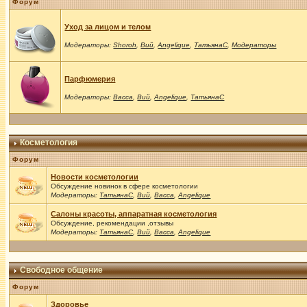
Форум
Уход за лицом и телом
Модераторы:
Shoroh
,
Вий
,
Angelique
,
ТатьянаС
,
Модераторы
Парфюмерия
Модераторы:
Васса
,
Вий
,
Angelique
,
ТатьянаС
Косметология
Форум
Новости косметологии
Обсуждение новинок в сфере косметологии
Модераторы:
ТатьянаС
,
Вий
,
Васса
,
Angelique
Салоны красоты, аппаратная косметология
Обсуждение, рекомендации ,отзывы
Модераторы:
ТатьянаС
,
Вий
,
Васса
,
Angelique
Свободное общение
Форум
Здоровье