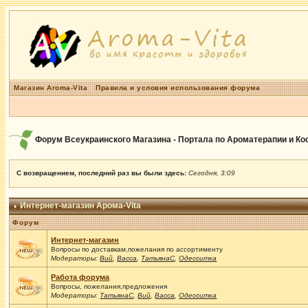
Магазин Aroma-Vita
Правила и условия использования форума
Форум Всеукраинского Магазина - Портала по Ароматерапии и К
С возвращением, последний раз вы были здесь:
Сегодня, 3:09
Интернет-магазин Арома-Vita
Форум
Интернет-магазин
Вопросы по доставкам,пожелания по ассортименту
Модераторы:
Вий
,
Васса
,
ТатьянаС
,
Одесситка
Работа форума
Вопросы, пожелания,предложения
Модераторы:
ТатьянаС
,
Вий
,
Васса
,
Одесситка