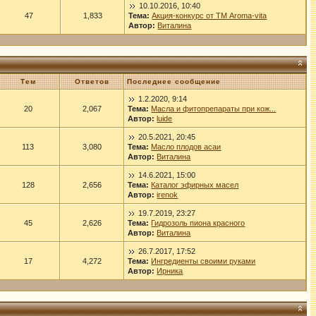
10.10.2016, 10:40
47
1,833
Тема:
Акция-конкурс от ТМ Aroma-vita
Автор:
Виталина
Тем
Ответов
Последнее сообщение
1.2.2020, 9:14
20
2,067
Тема:
Масла и фитопрепараты при кож...
Автор:
luide
20.5.2021, 20:45
113
3,080
Тема:
Масло плодов асаи
Автор:
Виталина
14.6.2021, 15:00
128
2,656
Тема:
Каталог эфирных масел
Автор:
irenok
19.7.2019, 23:27
45
2,626
Тема:
Гидрозоль пиона красного
Автор:
Виталина
26.7.2017, 17:52
17
4,272
Тема:
Ингредиенты своими руками
Автор:
Ирника