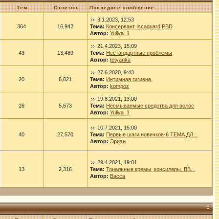
Тем
Ответов
Последнее сообщение
3.1.2023, 12:53
364
16,942
Тема:
Консервант Iscaguard PBD
Автор:
Yuliya_1
21.4.2023, 15:09
43
13,489
Тема:
Нестандартные проблемы
Автор:
tetyanka
27.6.2020, 9:43
20
6,021
Тема:
Интимная гигиена.
Автор:
kompoz
19.8.2021, 13:00
26
5,673
Тема:
Несмываемые средства для волос
Автор:
Yuliya_1
10.7.2021, 15:00
40
27,570
Тема:
Первые шаги новичков-6 ТЕМА ДЛ...
Автор:
Эриэн
29.4.2021, 19:01
13
2,316
Тема:
Тональные кремы, консилеры, ВВ...
Автор:
Васса