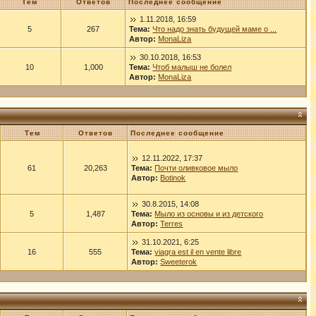
Тем
Ответов
Последнее сообщение
1.11.2018, 16:59
5
267
Тема:
Что надо знать будущей маме о ...
Автор:
MonaLiza
30.10.2018, 16:53
10
1,000
Тема:
Чтоб малыш не болел
Автор:
MonaLiza
Тем
Ответов
Последнее сообщение
12.11.2022, 17:37
61
20,263
Тема:
Почти оливковое мыло
Автор:
Botinok
30.8.2015, 14:08
5
1,487
Тема:
Мыло из основы и из детского
Автор:
Terres
31.10.2021, 6:25
16
555
Тема:
viagra est il en vente libre
Автор:
Sweeterok