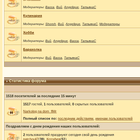
Модераторы:
Васса
,
Вий
,
Angelique
,
ТатьянаС
Кулинария
Модераторы:
Shoroh
,
Вий
,
Angelique
,
ТатьянаС
,
Модераторы
Хобби
Модераторы:
Вий
,
Angelique
,
Васса
,
ТатьянаС
Барахолка
Модераторы:
Вий
,
Васса
,
ТатьянаС
Статистика форума
1518 посетителей за последние 15 минут
1517
гостей,
1
пользователей,
0
скрытых пользователей
Narkolog na dom_flMr
Полный список по:
последним действиям
,
именам пользователей
Поздравляем с днем рождения наших пользователей:
2
пользователей празднуют сегодня свой день рождения
patchouli7
(
39
),
Котофея
(
51
)