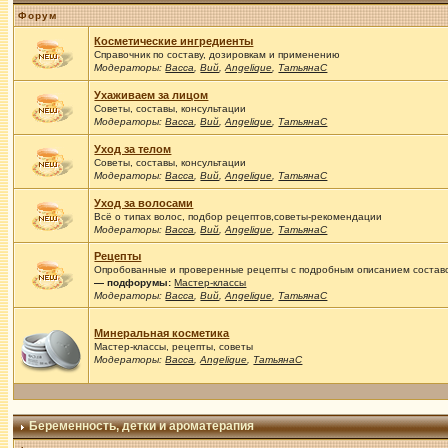
Форум
Косметические ингредиенты
Справочник по составу, дозировкам и применению
Модераторы:
Васса
,
Вий
,
Angelique
,
ТатьянаС
Ухаживаем за лицом
Советы, составы, консультации
Модераторы:
Васса
,
Вий
,
Angelique
,
ТатьянаС
Уход за телом
Советы, составы, консультации
Модераторы:
Васса
,
Вий
,
Angelique
,
ТатьянаС
Уход за волосами
Всё о типах волос, подбор рецептов,советы-рекомендации
Модераторы:
Васса
,
Вий
,
Angelique
,
ТатьянаС
Рецепты
Опробованные и проверенные рецепты с подробным описанием составов
— подфорумы:
Мастер-классы
Модераторы:
Васса
,
Вий
,
Angelique
,
ТатьянаС
Минеральная косметика
Мастер-классы, рецепты, советы
Модераторы:
Васса
,
Angelique
,
ТатьянаС
Беременность, детки и ароматерапия