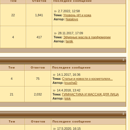
Тем
Ответов
Последнее сообщение
2.7.2022, 12:58
22
1,841
Тема:
Уровень рН и кожа
Автор:
Natalove
28.11.2017, 17:09
4
417
Тема:
Эфирные масла в парфюмерии
Автор:
fantik
Тем
Ответов
Последнее сообщение
14.1.2017, 16:36
4
75
Тема:
Статьи и новости о косметологи...
Автор:
ksushaD
14.4.2018, 13:42
21
2,032
Тема:
ГИМНАСТИКА И МАССАЖ ДЛЯ ЛИЦА
Автор:
lolok
Тем
Ответов
Последнее сообщение
17.5.2020, 16:15