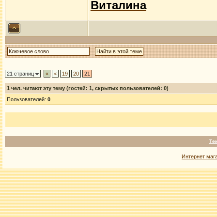
Виталина
21 страниц
«
<
19
20
21
1
чел. читают эту тему (гостей: 1, скрытых пользователей: 0)
Пользователей:
0
Те
Интернет маг