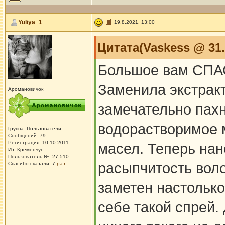
Yuliya_1
19.8.2021, 13:00
Цитата(Vaskess @ 31.
Большое вам СПА
Заменила экстракт
Аромановичок
замечательно пахн
водорастворимое 
Группа: Пользователи
Сообщений: 79
Регистрация: 10.10.2011
масел. Теперь нан
Из: Кременчуг
Пользователь №: 27,510
расыпчитость воло
Спасибо сказали:
7
раз
заметен настолько
себе такой спрей.