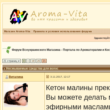
Магазин Aroma-Vita
Правила и условия использования форума
Здравствуйт
Форум Всеукраинского Магазина - Портала по Ароматерапии и Ко
21 страниц
«
<
19
20
21
Несмываемые средства для волос
Виталина
3.11.2017, 12:17
Кетон малины прек
Вы можете делать 
эфирными маслами