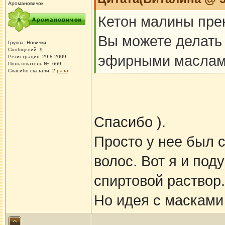
Аромановичок
Кетон малины прек
Вы можете делать
Группа: Новички
Сообщений: 9
эфирными маслам
Регистрация: 29.8.2009
Пользователь №: 669
Спасибо сказали:
2
раза
Спасибо ).
Просто у нее был 
волос. Вот я и под
спиртовой раствор.
Но идея с масками