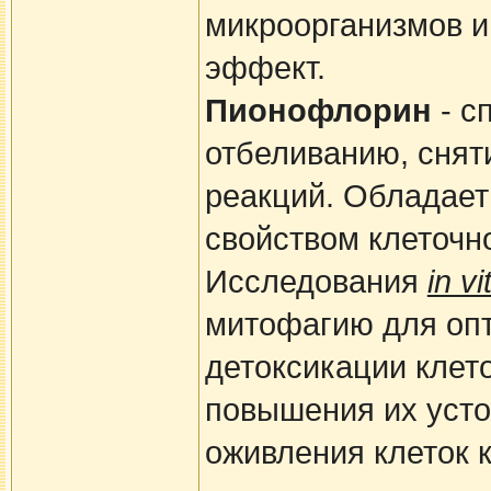
микроорганизмов и
эффект.
Пионофлорин
- с
отбеливанию, снят
реакций. Обладае
свойством клеточн
Исследования
in vi
митофагию для опт
детоксикации клет
повышения их усто
оживления клеток