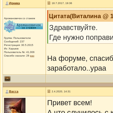
Ирника
18.7.2017, 19:36
Цитата(Виталина @ 18
Аромановичок со стажем
Здравствуйте.
Где нужно поправ
Группа: Пользователи
Сообщений: 237
Регистрация: 30.5.2015
Из: Харьков
Пользователь №: 41,006
Спасибо сказали:
28
раз
На форуме, спасиб
заработало..ураа
Васса
2.4.2020, 14:31
Привет всем!
А что случилось с