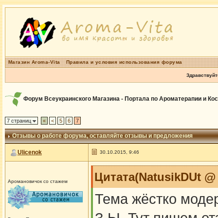
Магазин Aroma-Vita
Правила и условия использования форума
Здравствуйт
Форум Всеукраинского Магазина - Портала по Ароматерапии и Ко
7 страниц
«
<
5
6
7
Отзывы о работе форума
, оставляйте отзывы и предложения
Ulicenok
30.10.2015, 9:46
Цитата(NatusikDUt @ 
Аромановичок со стажем
Тема жёстко модер