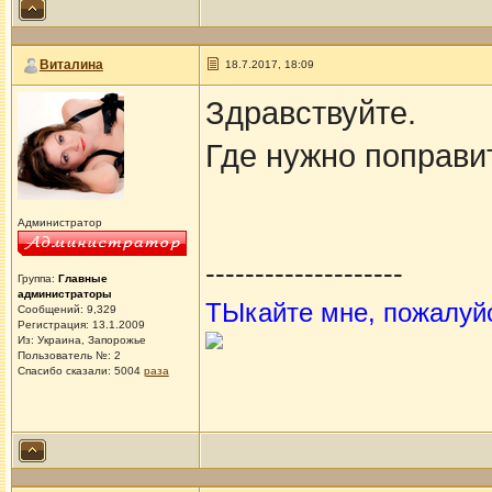
Виталина
18.7.2017, 18:09
Здравствуйте.
Где нужно поправи
Администратор
--------------------
Группа:
Главные
администраторы
ТЫкайте мне, пожалуй
Сообщений: 9,329
Регистрация: 13.1.2009
Из: Украина, Запорожье
Пользователь №: 2
Спасибо сказали:
5004
раза