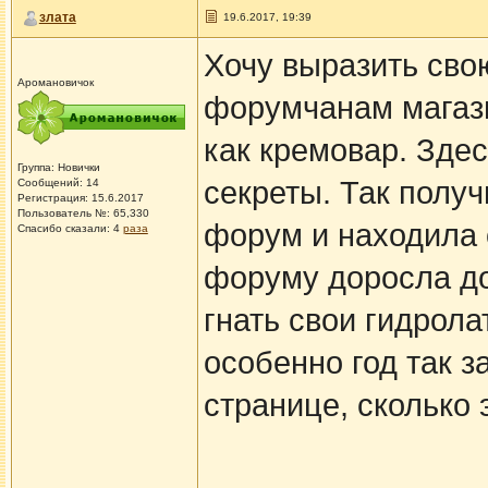
злата
19.6.2017, 19:39
Хочу выразить сво
Аромановичок
форумчанам магази
как кремовар. Зде
Группа: Новички
секреты. Так получ
Сообщений: 14
Регистрация: 15.6.2017
Пользователь №: 65,330
форум и находила 
Спасибо сказали:
4
раза
форуму доросла до
гнать свои гидрол
особенно год так з
странице, сколько 