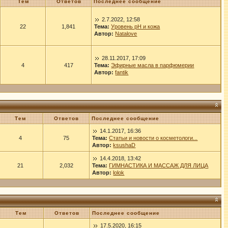
Тем
Ответов
Последнее сообщение
2.7.2022, 12:58
22
1,841
Тема:
Уровень рН и кожа
Автор:
Natalove
28.11.2017, 17:09
4
417
Тема:
Эфирные масла в парфюмерии
Автор:
fantik
Тем
Ответов
Последнее сообщение
14.1.2017, 16:36
4
75
Тема:
Статьи и новости о косметологи...
Автор:
ksushaD
14.4.2018, 13:42
21
2,032
Тема:
ГИМНАСТИКА И МАССАЖ ДЛЯ ЛИЦА
Автор:
lolok
Тем
Ответов
Последнее сообщение
17.5.2020, 16:15