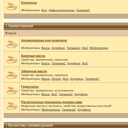
Конкурсы
Модераторы:
Вий
,
Администраторы
,
ТатьянаС
Ароматерапия
Форум
Ароматерапия для новичков
Модераторы:
Васса
,
Angelique
,
ТатьянаС
,
Вий
,
Модераторы
Базовые масла
Свойства, применение, хранение.
Модераторы:
Васса
,
ТатьянаС
,
Angelique
,
Вий
Эфирные масла
Свойства, применение, хранение
Модераторы:
Васса
,
Shoroh
,
Вий
,
Angelique
,
ТатьянаС
Гидролаты
Свойства, применение, изготовление
Модераторы:
Васса
,
Вий
,
ТатьянаС
,
Angelique
Растительные препараты делаем сами
Инфузные масла и экстракты, свойства лекарственных растений
Модераторы:
Модераторы
,
ТатьянаС
,
Angelique
Косметика своими руками