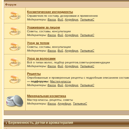
Форум
Косметические ингредиенты
Справочник по составу, дозировкам и применению
Модераторы:
Васса
,
Вий
,
Angelique
,
ТатьянаС
Ухаживаем за лицом
Советы, составы, консультации
Модераторы:
Васса
,
Вий
,
Angelique
,
ТатьянаС
Уход за телом
Советы, составы, консультации
Модераторы:
Васса
,
Вий
,
Angelique
,
ТатьянаС
Уход за волосами
Всё о типах волос, подбор рецептов,советы-рекомендации
Модераторы:
Васса
,
Вий
,
Angelique
,
ТатьянаС
Рецепты
Опробованные и проверенные рецепты с подробным описанием составов
— подфорумы:
Мастер-классы
Модераторы:
Васса
,
Вий
,
Angelique
,
ТатьянаС
Минеральная косметика
Мастер-классы, рецепты, советы
Модераторы:
Васса
,
Angelique
,
ТатьянаС
Беременность, детки и ароматерапия