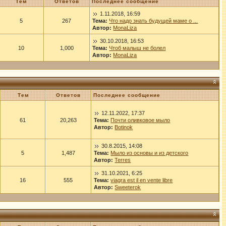
Тем
Ответов
Последнее сообщение
1.11.2018, 16:59
5
267
Тема:
Что надо знать будущей маме о ...
Автор:
MonaLiza
30.10.2018, 16:53
10
1,000
Тема:
Чтоб малыш не болел
Автор:
MonaLiza
Тем
Ответов
Последнее сообщение
12.11.2022, 17:37
61
20,263
Тема:
Почти оливковое мыло
Автор:
Botinok
30.8.2015, 14:08
5
1,487
Тема:
Мыло из основы и из детского
Автор:
Terres
31.10.2021, 6:25
16
555
Тема:
viagra est il en vente libre
Автор:
Sweeterok