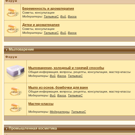
Форум
Беременность и ароматерапия
Советы, консультации
Модераторы:
ТатьянаС
,
Вий
,
Васса
Детки и ароматерапия
Советы, консультации
Модераторы:
ТатьянаС
,
Вий
,
Васса
Мыловарение
Форум
Мыловарение, холодный и горячий способы
Общая информация, вопросы, рецепты, консультации, мастер-классы
Модераторы:
Вий
,
Васса
,
ТатьянаС
Мыло из основ, бомбочки для ванн
Общая информация, вопросы, рецепты, консультации, мастер-классы
Модераторы:
Вий
,
Васса
,
ТатьянаС
Мастер-классы
Модераторы:
Модераторы
,
ТатьянаС
Промышленная косметика