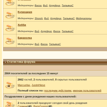
Модераторы:
Васса
,
Вий
,
Angelique
,
ТатьянаС
Кулинария
Модераторы:
Shoroh
,
Вий
,
Angelique
,
ТатьянаС
,
Модераторы
Хобби
Модераторы:
Вий
,
Angelique
,
Васса
,
ТатьянаС
Барахолка
Модераторы:
Вий
,
Васса
,
ТатьянаС
Статистика форума
2664 посетителей за последние 15 минут
2662
гостей,
2
пользователей,
0
скрытых пользователей
Marcusfax
,
JustinHiese
Полный список по:
последним действиям
,
именам пользователей
Поздравляем с днем рождения наших пользователей:
2
пользователей празднуют сегодня свой день рождения
Сеамни
(
40
),
BorisGrems
(
48
)