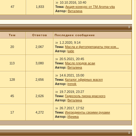
10.10.2016, 10:40
47
1,833
Тема:
Акция-конкурс от ТМ Aroma-vita
Автор:
Виталина
Тем
Ответов
Последнее сообщение
1.2.2020, 9:14
20
2,067
Тема:
Масла и фитопрепараты при кож...
Автор:
luide
20.5.2021, 20:45
113
3,080
Тема:
Масло плодов асаи
Автор:
Виталина
14.6.2021, 15:00
128
2,656
Тема:
Каталог эфирных масел
Автор:
irenok
19.7.2019, 23:27
45
2,626
Тема:
Гидрозоль пиона красного
Автор:
Виталина
26.7.2017, 17:52
17
4,272
Тема:
Ингредиенты своими руками
Автор:
Ирника