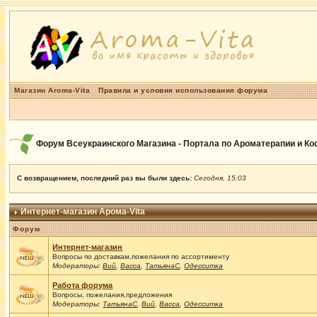
Магазин Aroma-Vita
Правила и условия использования форума
Форум Всеукраинского Магазина - Портала по Ароматерапии и К
С возвращением, последний раз вы были здесь:
Сегодня, 15:03
Интернет-магазин Арома-Vita
Форум
Интернет-магазин
Вопросы по доставкам,пожелания по ассортименту
Модераторы:
Вий
,
Васса
,
ТатьянаС
,
Одесситка
Работа форума
Вопросы, пожелания,предложения
Модераторы:
ТатьянаС
,
Вий
,
Васса
,
Одесситка