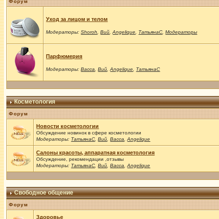
Форум
Уход за лицом и телом
Модераторы:
Shoroh
,
Вий
,
Angelique
,
ТатьянаС
,
Модераторы
Парфюмерия
Модераторы:
Васса
,
Вий
,
Angelique
,
ТатьянаС
Косметология
Форум
Новости косметологии
Обсуждение новинок в сфере косметологии
Модераторы:
ТатьянаС
,
Вий
,
Васса
,
Angelique
Салоны красоты, аппаратная косметология
Обсуждение, рекомендации ,отзывы
Модераторы:
ТатьянаС
,
Вий
,
Васса
,
Angelique
Свободное общение
Форум
Здоровье