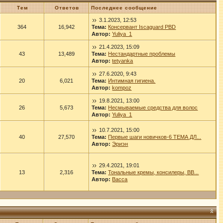
Тем
Ответов
Последнее сообщение
3.1.2023, 12:53
364
16,942
Тема:
Консервант Iscaguard PBD
Автор:
Yuliya_1
21.4.2023, 15:09
43
13,489
Тема:
Нестандартные проблемы
Автор:
tetyanka
27.6.2020, 9:43
20
6,021
Тема:
Интимная гигиена.
Автор:
kompoz
19.8.2021, 13:00
26
5,673
Тема:
Несмываемые средства для волос
Автор:
Yuliya_1
10.7.2021, 15:00
40
27,570
Тема:
Первые шаги новичков-6 ТЕМА ДЛ...
Автор:
Эриэн
29.4.2021, 19:01
13
2,316
Тема:
Тональные кремы, консилеры, ВВ...
Автор:
Васса