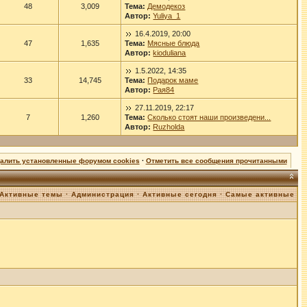
48
3,009
Тема:
Демодекоз
Автор:
Yuliya_1
16.4.2019, 20:00
47
1,635
Тема:
Мясные блюда
Автор:
kioduliana
1.5.2022, 14:35
33
14,745
Тема:
Подарок маме
Автор:
Рая84
27.11.2019, 22:17
7
1,260
Тема:
Сколько стоят наши произведени...
Автор:
Ruzholda
далить установленные форумом cookies
·
Отметить все сообщения прочитанными
Активные темы
·
Администрация
·
Активные сегодня
·
Самые активные