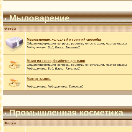
Мыловарение
Форум
Мыловарение, холодный и горячий способы
Общая информация, вопросы, рецепты, консультации, мастер-классы
Модераторы:
Вий
,
Васса
,
ТатьянаС
Мыло из основ, бомбочки для ванн
Общая информация, вопросы, рецепты, консультации, мастер-классы
Модераторы:
Вий
,
Васса
,
ТатьянаС
Мастер-классы
Модераторы:
Модераторы
,
ТатьянаС
Промышленная косметика
Форум