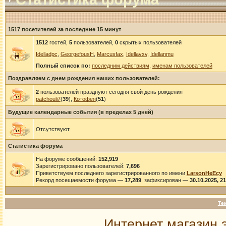
1517 посетителей за последние 15 минут
1512
гостей,
5
пользователей,
0
скрытых пользователей
Idelladpc
,
GeorgefousH
,
Marcusfax
,
Idellavxv
,
Idellanmu
Полный список по:
последним действиям
,
именам пользователей
Поздравляем с днем рождения наших пользователей:
2
пользователей празднуют сегодня свой день рождения
patchouli7
(
39
),
Котофея
(
51
)
Будущие календарные события (в пределах 5 дней)
Отсутствуют
Статистика форума
На форуме сообщений:
152,919
Зарегистрировано пользователей:
7,696
Приветствуем последнего зарегистрированного по имени
LarsonHeEcy
Рекорд посещаемости форума —
17,289
, зафиксирован —
30.10.2025, 2
Те
Интернет магазин 