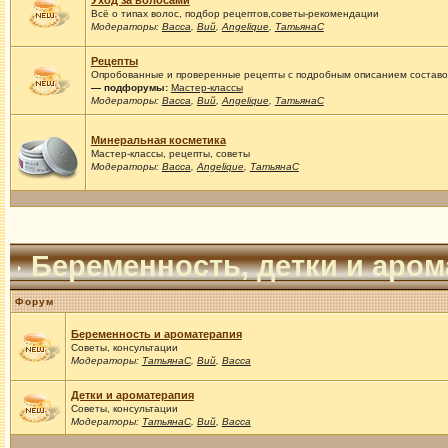
Уход за волосами
Всё о типах волос, подбор рецептов,советы-рекомендации
Модераторы:
Васса
,
Вий
,
Angelique
,
ТатьянаС
Рецепты
Опробованные и проверенные рецепты с подробным описанием составов
— подфорумы:
Мастер-классы
Модераторы:
Васса
,
Вий
,
Angelique
,
ТатьянаС
Минеральная косметика
Мастер-классы, рецепты, советы
Модераторы:
Васса
,
Angelique
,
ТатьянаС
Беременность, детки и аро
Форум
Беременность и ароматерапия
Советы, консультации
Модераторы:
ТатьянаС
,
Вий
,
Васса
Детки и ароматерапия
Советы, консультации
Модераторы:
ТатьянаС
,
Вий
,
Васса