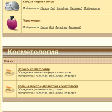
Уход за лицом и телом
Модераторы:
Shoroh
,
Вий
,
Angelique
,
ТатьянаС
,
Модераторы
Парфюмерия
Модераторы:
Васса
,
Вий
,
Angelique
,
ТатьянаС
Косметология
Форум
Новости косметологии
Обсуждение новинок в сфере косметологии
Модераторы:
ТатьянаС
,
Вий
,
Васса
,
Angelique
Салоны красоты, аппаратная косметология
Обсуждение, рекомендации ,отзывы
Модераторы:
ТатьянаС
,
Вий
,
Васса
,
Angelique