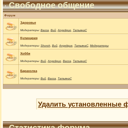
Свободное общение
Форум
Здоровье
Модераторы:
Васса
,
Вий
,
Angelique
,
ТатьянаС
Кулинария
Модераторы:
Shoroh
,
Вий
,
Angelique
,
ТатьянаС
,
Модераторы
Хобби
Модераторы:
Вий
,
Angelique
,
Васса
,
ТатьянаС
Барахолка
Модераторы:
Вий
,
Васса
,
ТатьянаС
Удалить установленные 
Статистика форума