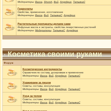
Модераторы:
Васса
,
Shoroh
,
Вий
,
Angelique
,
ТатьянаС
Гидролаты
Свойства, применение, изготовление
Модераторы:
Васса
,
Вий
,
ТатьянаС
,
Angelique
Растительные препараты делаем сами
Инфузные масла и экстракты, свойства лекарственных растений
Модераторы:
Модераторы
,
ТатьянаС
,
Angelique
Косметика своими руками
Форум
Косметические ингредиенты
Справочник по составу, дозировкам и применению
Модераторы:
Васса
,
Вий
,
Angelique
,
ТатьянаС
Ухаживаем за лицом
Советы, составы, консультации
Модераторы:
Васса
,
Вий
,
Angelique
,
ТатьянаС
Уход за телом
Советы, составы, консультации
Модераторы:
Васса
,
Вий
,
Angelique
,
ТатьянаС