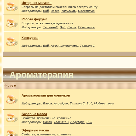
Интернет-магазин
Вопросы по доставкам,пожелания по ассортименту
Модераторы:
Вий
,
Васса
,
ТатьянаС
,
Одесситка
Работа форума
Вопросы, пожелания,предложения
Модераторы:
ТатьянаС
,
Вий
,
Васса
,
Одесситка
Конкурсы
Модераторы:
Вий
,
Администраторы
,
ТатьянаС
Ароматерапия
Форум
Ароматерапия для новичков
Модераторы:
Васса
,
Angelique
,
ТатьянаС
,
Вий
,
Модераторы
Базовые масла
Свойства, применение, хранение.
Модераторы:
Васса
,
ТатьянаС
,
Angelique
,
Вий
Эфирные масла
Свойства, применение, хранение