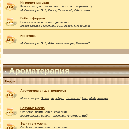
Интернет-магазин
Вопросы по доставкам,пожелания по ассортименту
Модераторы:
Вий
,
Васса
,
ТатьянаС
,
Одесситка
Работа форума
Вопросы, пожелания,предложения
Модераторы:
ТатьянаС
,
Вий
,
Васса
,
Одесситка
Конкурсы
Модераторы:
Вий
,
Администраторы
,
ТатьянаС
Ароматерапия
Форум
Ароматерапия для новичков
Модераторы:
Васса
,
Angelique
,
ТатьянаС
,
Вий
,
Модераторы
Базовые масла
Свойства, применение, хранение.
Модераторы:
Васса
,
ТатьянаС
,
Angelique
,
Вий
Эфирные масла
Свойства, применение, хранение