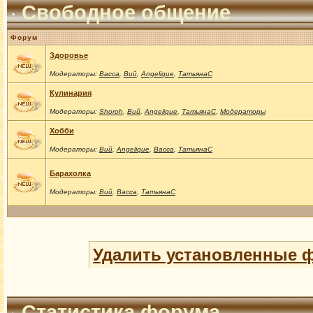
Свободное общение
Форум
Здоровье
Модераторы:
Васса
,
Вий
,
Angelique
,
ТатьянаС
Кулинария
Модераторы:
Shoroh
,
Вий
,
Angelique
,
ТатьянаС
,
Модераторы
Хобби
Модераторы:
Вий
,
Angelique
,
Васса
,
ТатьянаС
Барахолка
Модераторы:
Вий
,
Васса
,
ТатьянаС
Удалить установленные 
Статистика форума