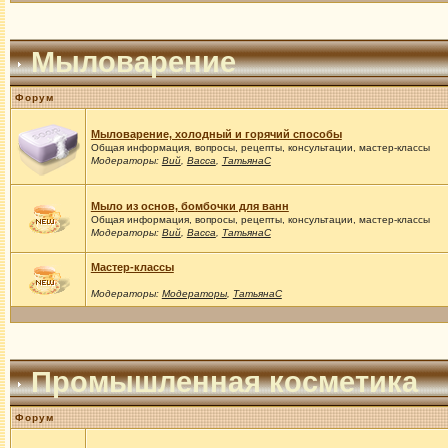
Мыловарение
Форум
Мыловарение, холодный и горячий способы
Общая информация, вопросы, рецепты, консультации, мастер-классы
Модераторы:
Вий
,
Васса
,
ТатьянаС
Мыло из основ, бомбочки для ванн
Общая информация, вопросы, рецепты, консультации, мастер-классы
Модераторы:
Вий
,
Васса
,
ТатьянаС
Мастер-классы
Модераторы:
Модераторы
,
ТатьянаС
Промышленная косметика
Форум