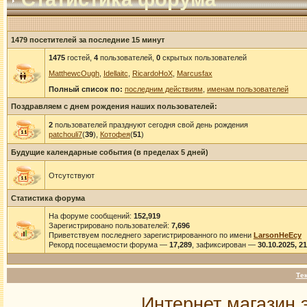
1479 посетителей за последние 15 минут
1475
гостей,
4
пользователей,
0
скрытых пользователей
MatthewcOugh
,
Idellaitc
,
RicardoHoX
,
Marcusfax
Полный список по:
последним действиям
,
именам пользователей
Поздравляем с днем рождения наших пользователей:
2
пользователей празднуют сегодня свой день рождения
patchouli7
(
39
),
Котофея
(
51
)
Будущие календарные события (в пределах 5 дней)
Отсутствуют
Статистика форума
На форуме сообщений:
152,919
Зарегистрировано пользователей:
7,696
Приветствуем последнего зарегистрированного по имени
LarsonHeEcy
Рекорд посещаемости форума —
17,289
, зафиксирован —
30.10.2025, 2
Те
Интернет магазин 