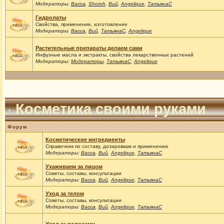
Модераторы:
Васса
,
Shoroh
,
Вий
,
Angelique
,
ТатьянаС
Гидролаты
Свойства, применение, изготовление
Модераторы:
Васса
,
Вий
,
ТатьянаС
,
Angelique
Растительные препараты делаем сами
Инфузные масла и экстракты, свойства лекарственных растений
Модераторы:
Модераторы
,
ТатьянаС
,
Angelique
Косметика своими руками
Форум
Косметические ингредиенты
Справочник по составу, дозировкам и применению
Модераторы:
Васса
,
Вий
,
Angelique
,
ТатьянаС
Ухаживаем за лицом
Советы, составы, консультации
Модераторы:
Васса
,
Вий
,
Angelique
,
ТатьянаС
Уход за телом
Советы, составы, консультации
Модераторы:
Васса
,
Вий
,
Angelique
,
ТатьянаС