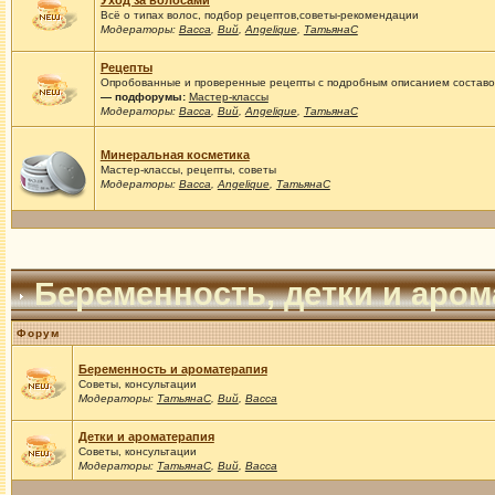
Уход за волосами
Всё о типах волос, подбор рецептов,советы-рекомендации
Модераторы:
Васса
,
Вий
,
Angelique
,
ТатьянаС
Рецепты
Опробованные и проверенные рецепты с подробным описанием составов
— подфорумы:
Мастер-классы
Модераторы:
Васса
,
Вий
,
Angelique
,
ТатьянаС
Минеральная косметика
Мастер-классы, рецепты, советы
Модераторы:
Васса
,
Angelique
,
ТатьянаС
Беременность, детки и аро
Форум
Беременность и ароматерапия
Советы, консультации
Модераторы:
ТатьянаС
,
Вий
,
Васса
Детки и ароматерапия
Советы, консультации
Модераторы:
ТатьянаС
,
Вий
,
Васса