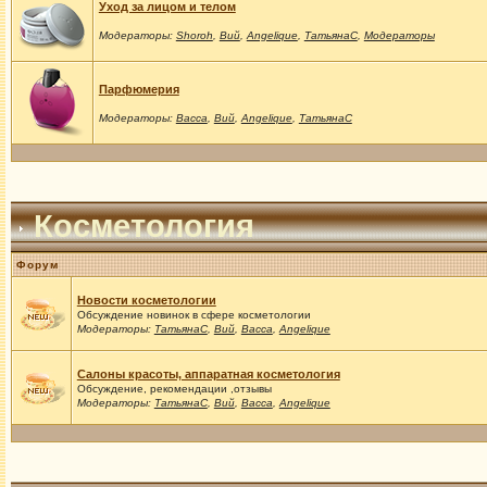
Уход за лицом и телом
Модераторы:
Shoroh
,
Вий
,
Angelique
,
ТатьянаС
,
Модераторы
Парфюмерия
Модераторы:
Васса
,
Вий
,
Angelique
,
ТатьянаС
Косметология
Форум
Новости косметологии
Обсуждение новинок в сфере косметологии
Модераторы:
ТатьянаС
,
Вий
,
Васса
,
Angelique
Салоны красоты, аппаратная косметология
Обсуждение, рекомендации ,отзывы
Модераторы:
ТатьянаС
,
Вий
,
Васса
,
Angelique