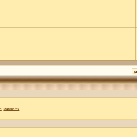
У
te
,
Marcusfax