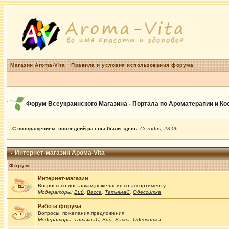
Магазин Aroma-Vita
Правила и условия использования форума
Форум Всеукраинского Магазина - Портала по Ароматерапии и К
С возвращением, последний раз вы были здесь:
Сегодня, 23:06
Интернет-магазин Арома-Vita
Форум
Интернет-магазин
Вопросы по доставкам,пожелания по ассортименту
Модераторы:
Вий
,
Васса
,
ТатьянаС
,
Одесситка
Работа форума
Вопросы, пожелания,предложения
Модераторы:
ТатьянаС
,
Вий
,
Васса
,
Одесситка