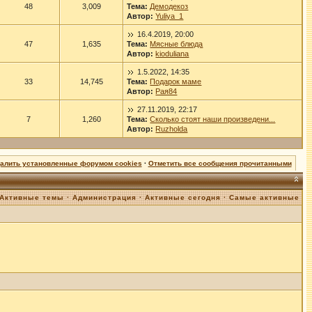
48
3,009
Тема:
Демодекоз
Автор:
Yuliya_1
16.4.2019, 20:00
47
1,635
Тема:
Мясные блюда
Автор:
kioduliana
1.5.2022, 14:35
33
14,745
Тема:
Подарок маме
Автор:
Рая84
27.11.2019, 22:17
7
1,260
Тема:
Сколько стоят наши произведени...
Автор:
Ruzholda
далить установленные форумом cookies
·
Отметить все сообщения прочитанными
Активные темы
·
Администрация
·
Активные сегодня
·
Самые активные