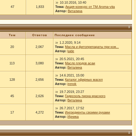
10.10.2016, 10:40
47
1,833
Тема:
Акция-конкурс от ТМ Aroma-vita
Автор:
Виталина
Тем
Ответов
Последнее сообщение
1.2.2020, 9:14
20
2,067
Тема:
Масла и фитопрепараты при кож...
Автор:
luide
20.5.2021, 20:45
113
3,080
Тема:
Масло плодов асаи
Автор:
Виталина
14.6.2021, 15:00
128
2,656
Тема:
Каталог эфирных масел
Автор:
irenok
19.7.2019, 23:27
45
2,626
Тема:
Гидрозоль пиона красного
Автор:
Виталина
26.7.2017, 17:52
17
4,272
Тема:
Ингредиенты своими руками
Автор:
Ирника