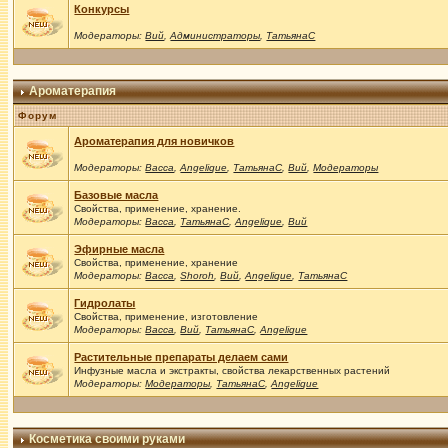
Конкурсы
Модераторы:
Вий
,
Администраторы
,
ТатьянаС
Ароматерапия
Форум
Ароматерапия для новичков
Модераторы:
Васса
,
Angelique
,
ТатьянаС
,
Вий
,
Модераторы
Базовые масла
Свойства, применение, хранение.
Модераторы:
Васса
,
ТатьянаС
,
Angelique
,
Вий
Эфирные масла
Свойства, применение, хранение
Модераторы:
Васса
,
Shoroh
,
Вий
,
Angelique
,
ТатьянаС
Гидролаты
Свойства, применение, изготовление
Модераторы:
Васса
,
Вий
,
ТатьянаС
,
Angelique
Растительные препараты делаем сами
Инфузные масла и экстракты, свойства лекарственных растений
Модераторы:
Модераторы
,
ТатьянаС
,
Angelique
Косметика своими руками