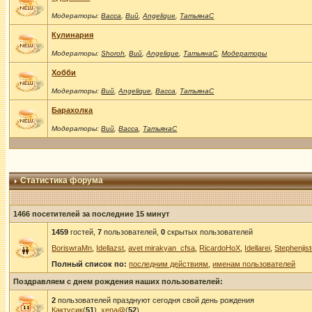
Модераторы:
Васса
,
Вий
,
Angelique
,
ТатьянаС
Кулинария
Модераторы:
Shoroh
,
Вий
,
Angelique
,
ТатьянаС
,
Модераторы
Хобби
Модераторы:
Вий
,
Angelique
,
Васса
,
ТатьянаС
Барахолка
Модераторы:
Вий
,
Васса
,
ТатьянаС
Статистика форума
1466 посетителей за последние 15 минут
1459
гостей,
7
пользователей,
0
скрытых пользователей
BoriswraMn
,
Idellazst
,
avet mirakyan_cfsa
,
RicardoHoX
,
Idellarei
,
Stephenjis
Полный список по:
последним действиям
,
именам пользователей
Поздравляем с днем рождения наших пользователей:
2
пользователей празднуют сегодня свой день рождения
Кактусик
(
51
),
xena@
(
52
)