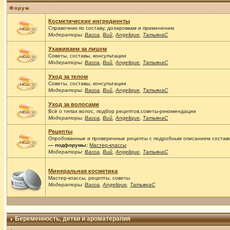
Форум
Косметические ингредиенты
Справочник по составу, дозировкам и применению
Модераторы:
Васса
,
Вий
,
Angelique
,
ТатьянаС
Ухаживаем за лицом
Советы, составы, консультации
Модераторы:
Васса
,
Вий
,
Angelique
,
ТатьянаС
Уход за телом
Советы, составы, консультации
Модераторы:
Васса
,
Вий
,
Angelique
,
ТатьянаС
Уход за волосами
Всё о типах волос, подбор рецептов,советы-рекомендации
Модераторы:
Васса
,
Вий
,
Angelique
,
ТатьянаС
Рецепты
Опробованные и проверенные рецепты с подробным описанием составов
— подфорумы:
Мастер-классы
Модераторы:
Васса
,
Вий
,
Angelique
,
ТатьянаС
Минеральная косметика
Мастер-классы, рецепты, советы
Модераторы:
Васса
,
Angelique
,
ТатьянаС
Беременность, детки и ароматерапия