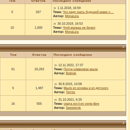
Тем
Ответов
Последнее сообщение
1.11.2018, 16:59
5
267
Тема:
Что надо знать будущей маме о ...
Автор:
MonaLiza
30.10.2018, 16:53
10
1,000
Тема:
Чтоб малыш не болел
Автор:
MonaLiza
Тем
Ответов
Последнее сообщение
12.11.2022, 17:37
61
20,263
Тема:
Почти оливковое мыло
Автор:
Botinok
30.8.2015, 14:08
5
1,487
Тема:
Мыло из основы и из детского
Автор:
Terres
31.10.2021, 6:25
16
555
Тема:
viagra est il en vente libre
Автор:
Sweeterok