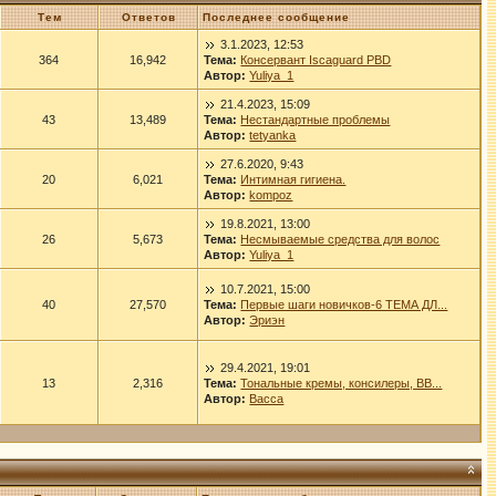
Тем
Ответов
Последнее сообщение
3.1.2023, 12:53
364
16,942
Тема:
Консервант Iscaguard PBD
Автор:
Yuliya_1
21.4.2023, 15:09
43
13,489
Тема:
Нестандартные проблемы
Автор:
tetyanka
27.6.2020, 9:43
20
6,021
Тема:
Интимная гигиена.
Автор:
kompoz
19.8.2021, 13:00
26
5,673
Тема:
Несмываемые средства для волос
Автор:
Yuliya_1
10.7.2021, 15:00
40
27,570
Тема:
Первые шаги новичков-6 ТЕМА ДЛ...
Автор:
Эриэн
29.4.2021, 19:01
13
2,316
Тема:
Тональные кремы, консилеры, ВВ...
Автор:
Васса