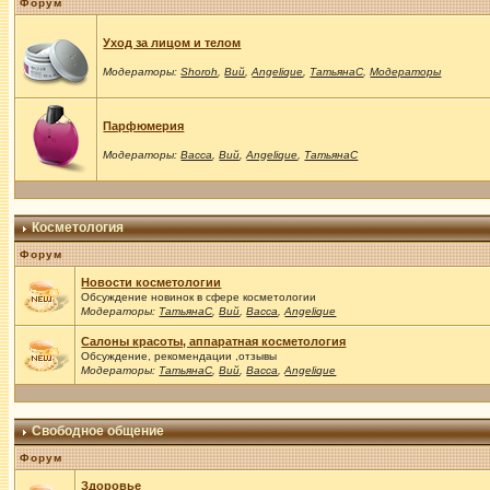
Форум
Уход за лицом и телом
Модераторы:
Shoroh
,
Вий
,
Angelique
,
ТатьянаС
,
Модераторы
Парфюмерия
Модераторы:
Васса
,
Вий
,
Angelique
,
ТатьянаС
Косметология
Форум
Новости косметологии
Обсуждение новинок в сфере косметологии
Модераторы:
ТатьянаС
,
Вий
,
Васса
,
Angelique
Салоны красоты, аппаратная косметология
Обсуждение, рекомендации ,отзывы
Модераторы:
ТатьянаС
,
Вий
,
Васса
,
Angelique
Свободное общение
Форум
Здоровье