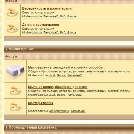
Форум
Беременность и ароматерапия
Советы, консультации
Модераторы:
ТатьянаС
,
Вий
,
Васса
Детки и ароматерапия
Советы, консультации
Модераторы:
ТатьянаС
,
Вий
,
Васса
Мыловарение
Форум
Мыловарение, холодный и горячий способы
Общая информация, вопросы, рецепты, консультации, мастер-классы
Модераторы:
Вий
,
Васса
,
ТатьянаС
Мыло из основ, бомбочки для ванн
Общая информация, вопросы, рецепты, консультации, мастер-классы
Модераторы:
Вий
,
Васса
,
ТатьянаС
Мастер-классы
Модераторы:
Модераторы
,
ТатьянаС
Промышленная косметика