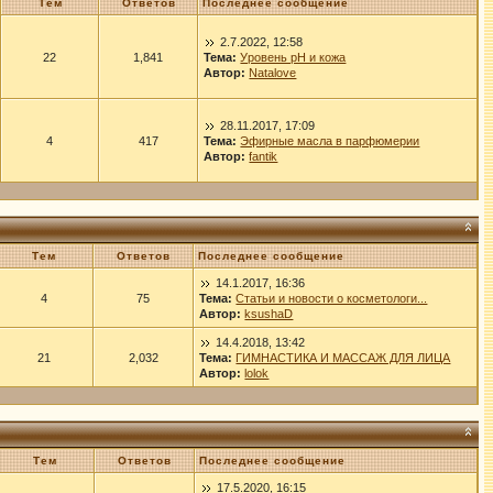
Тем
Ответов
Последнее сообщение
2.7.2022, 12:58
22
1,841
Тема:
Уровень рН и кожа
Автор:
Natalove
28.11.2017, 17:09
4
417
Тема:
Эфирные масла в парфюмерии
Автор:
fantik
Тем
Ответов
Последнее сообщение
14.1.2017, 16:36
4
75
Тема:
Статьи и новости о косметологи...
Автор:
ksushaD
14.4.2018, 13:42
21
2,032
Тема:
ГИМНАСТИКА И МАССАЖ ДЛЯ ЛИЦА
Автор:
lolok
Тем
Ответов
Последнее сообщение
17.5.2020, 16:15