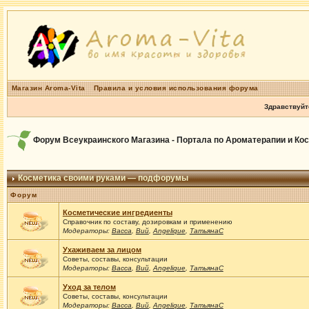
Магазин Aroma-Vita
Правила и условия использования форума
Здравствуйт
Форум Всеукраинского Магазина - Портала по Ароматерапии и Ко
Косметика своими руками — подфорумы
Форум
Косметические ингредиенты
Справочник по составу, дозировкам и применению
Модераторы:
Васса
,
Вий
,
Angelique
,
ТатьянаС
Ухаживаем за лицом
Советы, составы, консультации
Модераторы:
Васса
,
Вий
,
Angelique
,
ТатьянаС
Уход за телом
Советы, составы, консультации
Модераторы:
Васса
,
Вий
,
Angelique
,
ТатьянаС