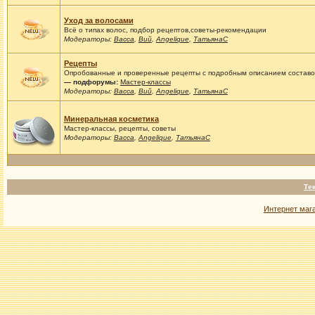
Уход за волосами
Всё о типах волос, подбор рецептов,советы-рекомендации
Модераторы:
Васса
,
Вий
,
Angelique
,
ТатьянаС
Рецепты
Опробованные и проверенные рецепты с подробным описанием составов
— подфорумы:
Мастер-классы
Модераторы:
Васса
,
Вий
,
Angelique
,
ТатьянаС
Минеральная косметика
Мастер-классы, рецепты, советы
Модераторы:
Васса
,
Angelique
,
ТатьянаС
Те
Интернет маг