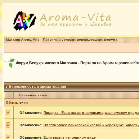
Магазин Aroma-Vita
Правила и условия использования форума
Форум Всеукраинского Магазина - Портала по Ароматерапии и К
Беременность и ароматерапия
Название темы
Объявления
Объявление:
Ярмарка - Если вы изготавливаете, мы поможем прода
Объявление:
Оплата заказа банковской картой и через QIWI, Yandex
Объявление:
Если темы в непонятном виде