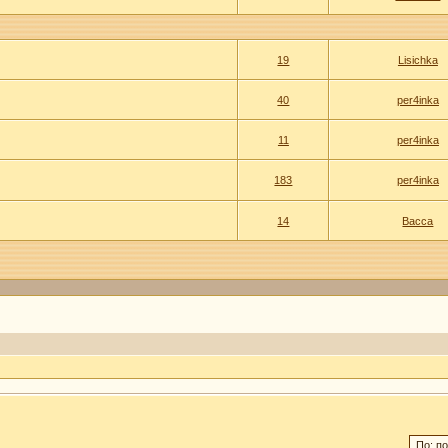
19
Lisichka
40
per4inka
11
per4inka
183
per4inka
14
Васса