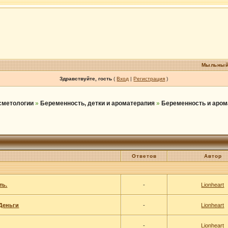
Мыльный
Здравствуйте, гость
(
Вход
|
Регистрация
)
осметологии
»
Беременность, детки и ароматерапия
»
Беременность и аром
Ответов
Автор
ть.
-
Lionheart
.Деньги
-
Lionheart
-
Lionheart