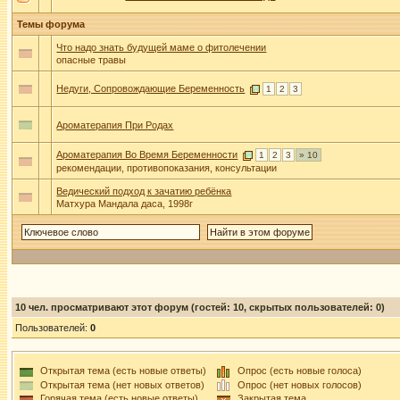
Темы форума
Что надо знать будущей маме о фитолечении
опасные травы
Недуги, Сопровождающие Беременность
1
2
3
Ароматерапия При Родах
Ароматерапия Во Время Беременности
1
2
3
» 10
рекомендации, противопоказания, консультации
Ведический подход к зачатию ребёнка
Матхура Мандала даса, 1998г
10
чел. просматривают этот форум (гостей: 10, скрытых пользователей: 0)
Пользователей:
0
Открытая тема (есть новые ответы)
Опрос (есть новые голоса)
Открытая тема (нет новых ответов)
Опрос (нет новых голосов)
Горячая тема (есть новые ответы)
Закрытая тема