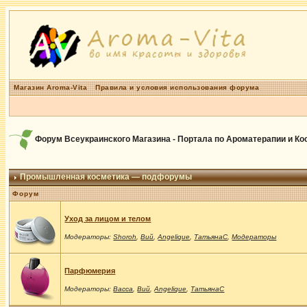
Магазин Aroma-Vita
Правила и условия использования форума
Форум Всеукраинского Магазина - Портала по Ароматерапии и К
Промышленная косметика — подфорумы
Форум
Уход за лицом и телом
Модераторы:
Shoroh
,
Вий
,
Angelique
,
ТатьянаС
,
Модераторы
Парфюмерия
Модераторы:
Васса
,
Вий
,
Angelique
,
ТатьянаС