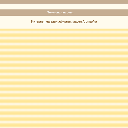
Текстовая версия
Интернет магазин эфирных масел AromaVita