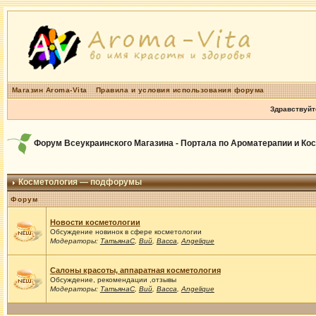
Магазин Aroma-Vita
Правила и условия использования форума
Здравствуйт
Форум Всеукраинского Магазина - Портала по Ароматерапии и Ко
Косметология — подфорумы
Форум
Новости косметологии
Обсуждение новинок в сфере косметологии
Модераторы:
ТатьянаС
,
Вий
,
Васса
,
Angelique
Салоны красоты, аппаратная косметология
Обсуждение, рекомендации ,отзывы
Модераторы:
ТатьянаС
,
Вий
,
Васса
,
Angelique