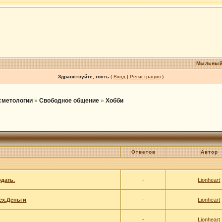
Мыльный
Здравствуйте, гость
(
Вход
|
Регистрация
)
осметологии
»
Свободное общение
»
Хобби
Ответов
Автор
одать.
-
Lionheart
dex.Деньги
-
Lionheart
-
Lionheart