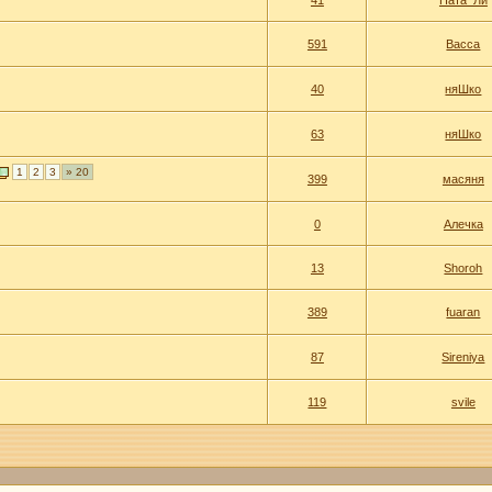
41
Ната_Ли
591
Васса
40
няШко
63
няШко
1
2
3
» 20
399
масяня
0
Алечка
13
Shoroh
389
fuaran
87
Sireniya
119
svile