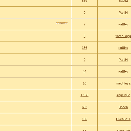
869
Васса
0
Рая84
7
няШко
3
floreo_olg
136
няШко
0
Рая84
44
няШко
16
med..feya
1,138
Angelique
682
Васса
106
Оксана11