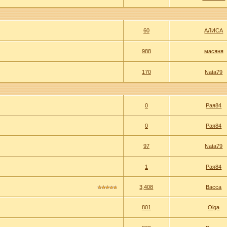
60
АЛИСА
988
масяня
170
Nata79
0
Рая84
0
Рая84
97
Nata79
1
Рая84
3,408
Васса
801
Olga