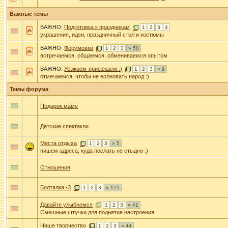
Важные темы
ВАЖНО:
Подготовка к праздникам
1
2
3
4
украшения, идеи, праздничный стол и костюмы
ВАЖНО:
Форумовки
1
2
3
» 50
встречаемся, общаемся, обмениваемся опытом
ВАЖНО:
Уезжаем-приезжаем :)
1
2
3
» 9
отмечаемся, чтобы не волновать народ :)
Темы форума
Подарок маме
Детские спектакли
Места отдыха
1
2
3
» 5
пишем адреса, куда послать не стыдно :)
Отношения
Болталка -3
1
2
3
» 171
Давайте улыбнемся
1
2
3
» 41
Смешные штучки для поднятия настроения
Наше творчество
1
2
3
» 44