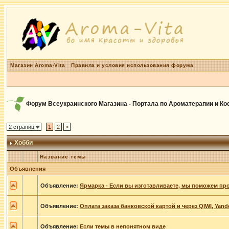
Магазин Aroma-Vita
Правила и условия использования форума
Форум Всеукраинского Магазина - Портала по Ароматерапии и К
2 страниц
1
2
>
Хобби
Название темы
Объявления
Объявление:
Ярмарка - Если вы изготавливаете, мы поможем пр
Объявление:
Оплата заказа банковской картой и через QIWI, Yan
Объявление:
Если темы в непонятном виде