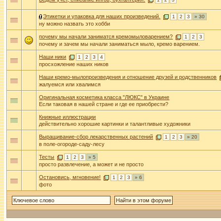
Этикетки и упаковка для наших произведений.
1
2
3
» 30
ну можно назвать это хобби
почему мы начали заниматся кремомыловарением?
1
2
3
почему и зачем мы начали заниматься мыло, кремо варением.
Наши ники
1
2
3
4
просхожление наших ников
Наши кремо-мылопроизведения и отношение друзей и родственников
жалуемся или хвалимся
Оригинальная косметика класса "ЛЮКС" в Украине
Если таковая в нашей стране и где ее приобрести?
Книжные иллюстрации
действительно хорошие картинки и талантливые художники
Выращивание-сбор лекарственных растений
1
2
3
» 20
в поле-огороде-саду-лесу
Тесты
1
2
3
» 5
просто развлечение, а может и не просто
Остановись, мгновение!
1
2
3
» 6
фото