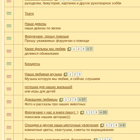
рукоделки, бижутерия, картинки и другое рукотворное хобби
Театр
Наши девизы
наши девизы по жизни
Форумчане, прошу помощи
Прошу уважаемых форумчан о помощи
Какие фильмы мы любим
1
2
3
» 7
делимся обожалками
Концерты
Наша любимая музыка
1
2
3
Музыка которую мы любим, и сейчас слушаем
потешки для наших малышей
или игры для детей
Домашние любимцы
1
2
3
» 57
Фото и рассказы про наших животных
Форумчане у нас и книги пишут ;)
1
2
3
» 35
помогаем нашим авторам)))
Орхидеи и другие наши цветочные увлечения
1
2
3
» 6
комнатные цветы, хвастушки, советы по выращиванию
Ведем учет, списание ингов, бухгалтерия.
1
2
3