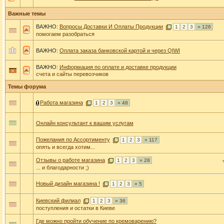
Важные темы
ВАЖНО:
Вопросы Доставки И Оплаты Продукции
1
2
3
» 126
помогаем разобраться
ВАЖНО:
Оплата заказа банковской картой и через QIWI
ВАЖНО:
Информация по оплате и доставке продукции
счета и сайты перевозчиков
Темы форума
Работа магазина
1
2
3
» 48
Онлайн консультант к вашим услугам
Пожелания по Ассортименту
1
2
3
» 117
опять и всегда хотим...
Отзывы о работе магазина
1
2
3
» 28
... и благодарности ;)
Новый дизайн магазина !
1
2
3
» 5
Киевский филиал
1
2
3
» 36
поступления и остатки в Киеве
Где можно пройти обучение по кремоварению?