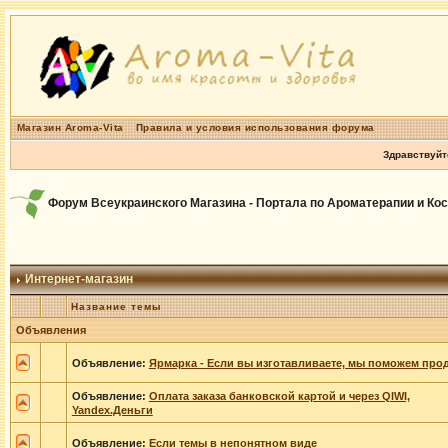
Магазин Aroma-Vita
Правила и условия использования форума
Здравствуйт
Форум Всеукраинского Магазина - Портала по Ароматерапии и Ко
Интернет-магазин
Название темы
Объявления
Объявление:
Ярмарка - Если вы изготавливаете, мы поможем прод
Объявление:
Оплата заказа банковской картой и через QIWI,
Yandex.Деньги
Объявление:
Если темы в непонятном виде