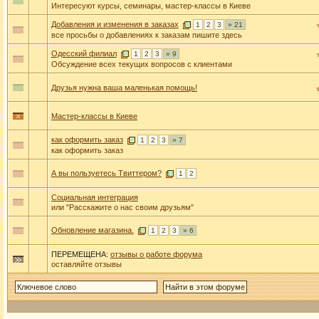
Интересуют курсы, семинары, мастер-классы в Киеве
Добавления и изменения в заказах
1
2
3
» 21
все просьбы о добавлениях к заказам пишите здесь
Одесский филиал
1
2
3
» 9
Обсуждение всех текущих вопросов с клиентами
Друзья нужна ваша маленькая помощь!
Мастер-классы в Киеве
как оформить заказ
1
2
3
» 7
как оформить заказ
А вы пользуетесь Твиттером?
1
2
Социальная интеграция
или "Расскажите о нас своим друзьям"
Обновление магазина.
1
2
3
» 6
ПЕРЕМЕЩЕНА:
отзывы о работе форума
оставляйте отзывы