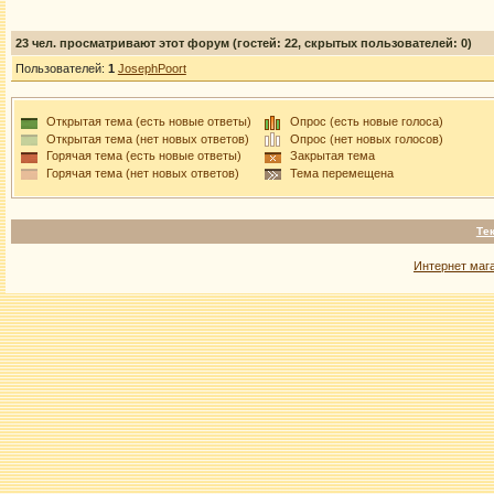
23
чел. просматривают этот форум (гостей: 22, скрытых пользователей: 0)
Пользователей:
1
JosephPoort
Открытая тема (есть новые ответы)
Опрос (есть новые голоса)
Открытая тема (нет новых ответов)
Опрос (нет новых голосов)
Горячая тема (есть новые ответы)
Закрытая тема
Горячая тема (нет новых ответов)
Тема перемещена
Те
Интернет маг