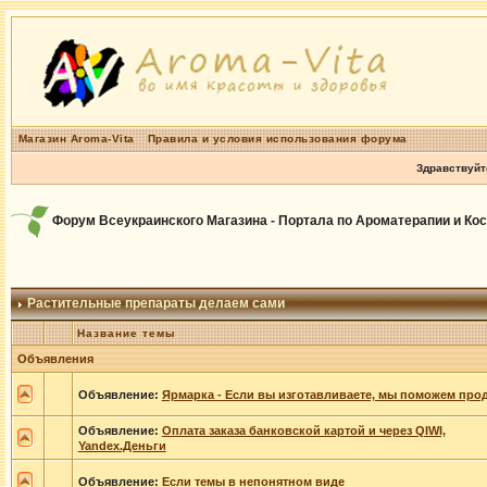
Магазин Aroma-Vita
Правила и условия использования форума
Здравствуйт
Форум Всеукраинского Магазина - Портала по Ароматерапии и Ко
Растительные препараты делаем сами
Название темы
Объявления
Объявление:
Ярмарка - Если вы изготавливаете, мы поможем прод
Объявление:
Оплата заказа банковской картой и через QIWI,
Yandex.Деньги
Объявление:
Если темы в непонятном виде