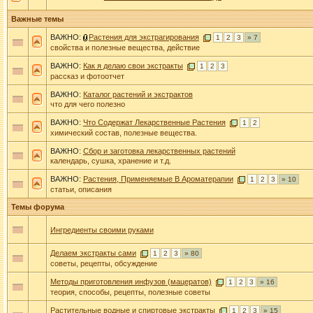
Важные темы
ВАЖНО:
Растения для экстрагирования
1
2
3
» 7
свойства и полезные вещества, действие
ВАЖНО:
Как я делаю свои экстракты
1
2
3
рассказ и фотоотчет
ВАЖНО:
Каталог растений и экстрактов
что для чего полезно
ВАЖНО:
Что Содержат Лекарственные Растения
1
2
химический состав, полезные вещества.
ВАЖНО:
Сбор и заготовка лекарственных растений
календарь, сушка, хранение и т.д.
ВАЖНО:
Растения, Применяемые В Ароматерапии
1
2
3
» 10
статьи, описания
Темы форума
Ингредиенты своими руками
Делаем экстракты сами
1
2
3
» 80
советы, рецепты, обсуждение
Методы приготовления инфузов (мацератов)
1
2
3
» 16
теория, способы, рецепты, полезные советы
Растительные водные и спиртовые экстракты
1
2
3
» 15