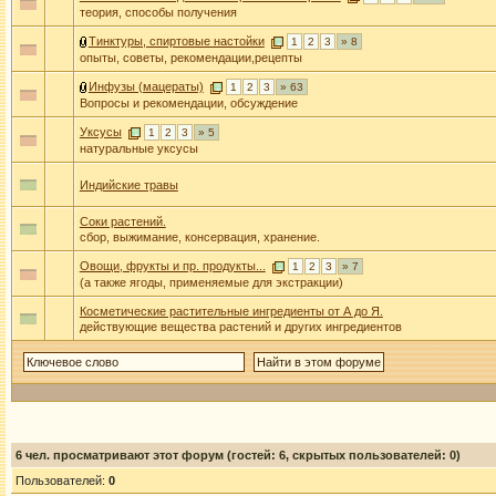
теория, способы получения
Тинктуры, спиртовые настойки
1
2
3
» 8
опыты, советы, рекомендации,рецепты
Инфузы (мацераты)
1
2
3
» 63
Вопросы и рекомендации, обсуждение
Уксусы
1
2
3
» 5
натуральные уксусы
Индийские травы
Соки растений.
сбор, выжимание, консервация, хранение.
Овощи, фрукты и пр. продукты...
1
2
3
» 7
(а также ягоды, применяемые для экстракции)
Косметические растительные ингредиенты от А до Я.
действующие вещества растений и других ингредиентов
6
чел. просматривают этот форум (гостей: 6, скрытых пользователей: 0)
Пользователей:
0