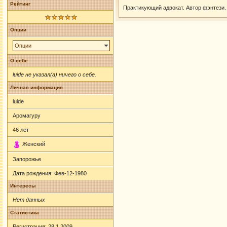
Рейтинг
Практикующий адвокат. Автор фэнтези
Опции
Опции
О себе
luide не указал(а) ничего о себе.
Личная информация
luide
Аромагуру
46
лет
Женский
Запорожье
Дата рождения:
Фев-12-1980
Интересы
Нет данных
Статистика
Регистрация: 28.1.2009