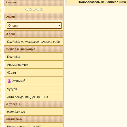
Пользователь не написал ничег
Рейтинг
Опции
Опции
О себе
Ruzholda не указал(а) ничего о себе.
Личная информация
Ruzholda
Аромановичок
42
лет
Женский
Чугуев
Дата рождения:
Дек-10-1983
Интересы
Нет данных
Статистика
Регистрация: 20.10.2019