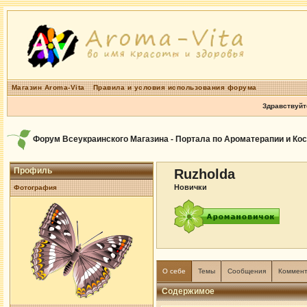
Магазин Aroma-Vita
Правила и условия использования форума
Здравствуйт
Форум Всеукраинского Магазина - Портала по Ароматерапии и Ко
Профиль
Ruzholda
Новички
Фотография
О себе
Темы
Сообщения
Коммен
Содержимое