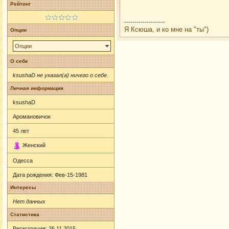
Рейтинг
--------------------
Я Ксюша, и ко мне на "ты")
Опции
Опции
О себе
ksushaD не указал(а) ничего о себе.
Личная информация
ksushaD
Аромановичок
45
лет
Женский
Одесса
Дата рождения:
Фев-15-1981
Интересы
Нет данных
Статистика
Регистрация: 26.11.2015