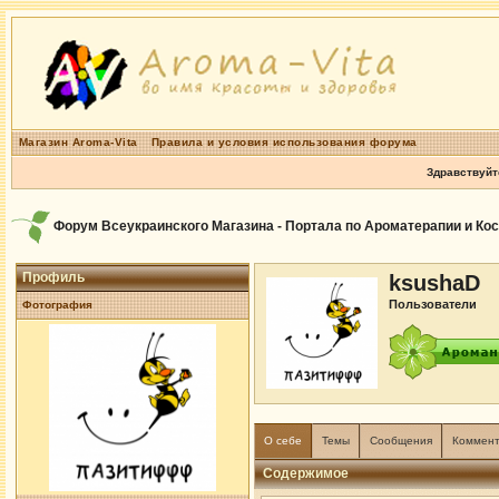
Магазин Aroma-Vita
Правила и условия использования форума
Здравствуйт
Форум Всеукраинского Магазина - Портала по Ароматерапии и Ко
Профиль
ksushaD
Пользователи
Фотография
О себе
Темы
Сообщения
Коммен
Содержимое