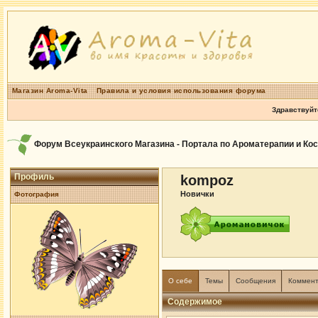
Магазин Aroma-Vita
Правила и условия использования форума
Здравствуйт
Форум Всеукраинского Магазина - Портала по Ароматерапии и Ко
Профиль
kompoz
Новички
Фотография
О себе
Темы
Сообщения
Коммен
Содержимое