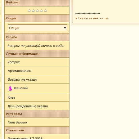
Рейтинг
--------------------
Опции
я Таня и ко мне на ты.
Опции
О себе
kompoz не указал(а) ничего о себе.
Личная информация
kompoz
Аромановичок
Возраст не указан
Женский
Киев
День рождения не указан
Интересы
Нет данных
Статистика
Регистрация: 8.7.2016