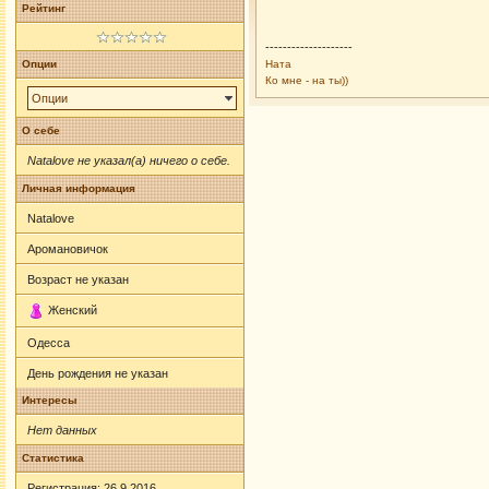
Рейтинг
--------------------
Опции
Ната
Ко мне - на ты))
Опции
О себе
Natalove не указал(а) ничего о себе.
Личная информация
Natalove
Аромановичок
Возраст не указан
Женский
Одесса
День рождения не указан
Интересы
Нет данных
Статистика
Регистрация: 26.9.2016