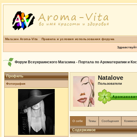
Магазин Aroma-Vita
Правила и условия использования форума
Здравствуйт
Форум Всеукраинского Магазина - Портала по Ароматерапии и Ко
Профиль
Natalove
Пользователи
Фотография
О себе
Темы
Сообщения
Коммен
Содержимое