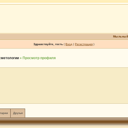
Мыльный
Здравствуйте, гость
(
Вход
|
Регистрация
)
осметологии
» Просмотр профиля
тарии
Друзья