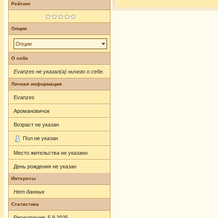
Рейтинг
Опции
Опции
О себе
Evanzes не указал(а) ничего о себе.
Личная информация
Evanzes
Аромановичок
Возраст не указан
Пол не указан
Место жительства не указано
День рождения не указан
Интересы
Нет данных
Статистика
Регистрация: 5.9.2025