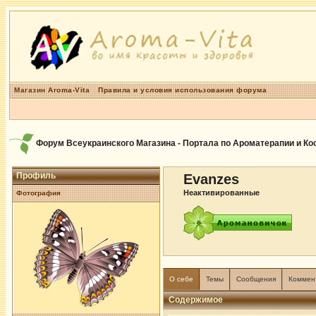
Магазин Aroma-Vita
Правила и условия использования форума
Форум Всеукраинского Магазина - Портала по Ароматерапии и К
Профиль
Evanzes
Неактивированные
Фотография
О себе
Темы
Сообщения
Коммен
Содержимое