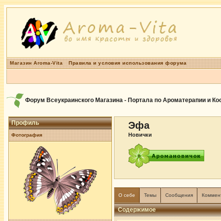
Магазин Aroma-Vita
Правила и условия использования форума
Форум Всеукраинского Магазина - Портала по Ароматерапии и К
Профиль
Эфа
Новички
Фотография
О себе
Темы
Сообщения
Коммен
Содержимое