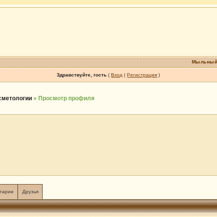
Мыльный
Здравствуйте, гость
(
Вход
|
Регистрация
)
осметологии
» Просмотр профиля
тарии
Друзья