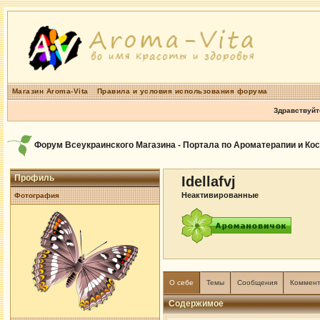
Магазин Aroma-Vita
Правила и условия использования форума
Здравствуйт
Форум Всеукраинского Магазина - Портала по Ароматерапии и Ко
Профиль
Idellafvj
Неактивированные
Фотография
О себе
Темы
Сообщения
Коммен
Содержимое