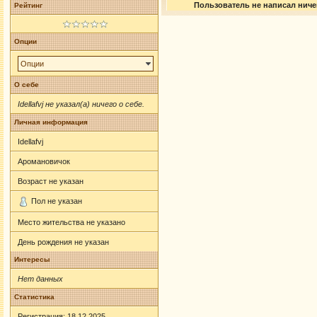
Пользователь не написал ничег
Рейтинг
Опции
Опции
О себе
Idellafvj не указал(а) ничего о себе.
Личная информация
Idellafvj
Аромановичок
Возраст не указан
Пол не указан
Место жительства не указано
День рождения не указан
Интересы
Нет данных
Статистика
Регистрация: 18.12.2025