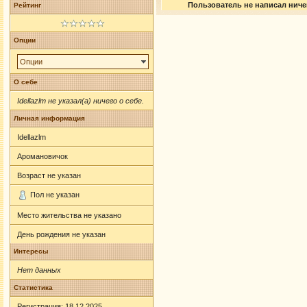
Пользователь не написал ничег
Рейтинг
Опции
Опции
О себе
Idellazlm не указал(а) ничего о себе.
Личная информация
Idellazlm
Аромановичок
Возраст не указан
Пол не указан
Место жительства не указано
День рождения не указан
Интересы
Нет данных
Статистика
Регистрация: 18.12.2025