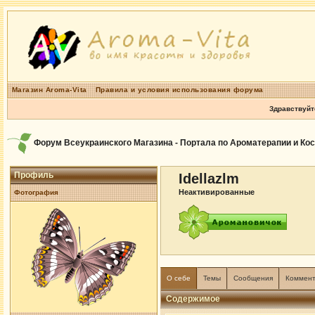
Магазин Aroma-Vita
Правила и условия использования форума
Здравствуйт
Форум Всеукраинского Магазина - Портала по Ароматерапии и Ко
Профиль
Idellazlm
Неактивированные
Фотография
О себе
Темы
Сообщения
Коммен
Содержимое