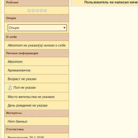
Пользователь не написал ничег
Рейтинг
Опции
Опции
О себе
Altonmom не указал(а) ничего о себе.
Личная информация
Altonmom
Аромановичок
Возраст не указан
Пол не указан
Место жительства не указано
День рождения не указан
Интересы
Нет данных
Статистика
Регистрация: 20.1.2026