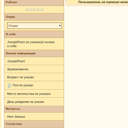
Пользователь не написал ничег
Рейтинг
Опции
Опции
О себе
JosephPoort не указал(а) ничего
о себе.
Личная информация
JosephPoort
Аромановичок
Возраст не указан
Пол не указан
Место жительства не указано
День рождения не указан
Интересы
Нет данных
Статистика