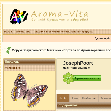
Магазин Aroma-Vita
Правила и условия использования форума
Здравствуйт
Форум Всеукраинского Магазина - Портала по Ароматерапии и Ко
Профиль
JosephPoort
Неактивированные
Фотография
О себе
Темы
Сообщения
Коммен
Содержимое